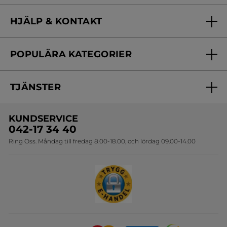
Vilka är vi?
HJÄLP & KONTAKT
Vårt engagemang
Frågor & svar
Yves Rocher Foundation
POPULÄRA KATEGORIER
Kontakta oss
Skönhetstips
Nyheter
Spåra min order
Samarbeta med oss
TJÄNSTER
Erbjudanden
Online prislista
Erbjudande per post
Bästsäljare
KUNDSERVICE
Onlineprislista för postorder
Travelsize
042-17 34 40
Ring Oss. Måndag till fredag 8.00-18.00, och lördag 09.00-14.00
Sets
Skapa din festlook