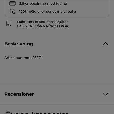
Säker betalning med Klarna
100% nöjd eller pengarna tillbaka
Frakt- och expeditionsavgifter
LÄS MER I VÅRA KÖPVILLKOR
Beskrivning
Artikelnummer: S6241
Recensioner
Var först med att lämna en recension!
Inget
klassificeringsvärde
★★★★★
★★★★★