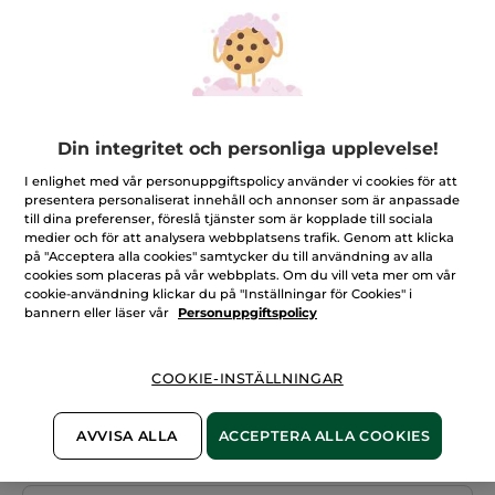
Din integritet och personliga upplevelse!
I enlighet med vår personuppgiftspolicy använder vi cookies för att
presentera personaliserat innehåll och annonser som är anpassade
till dina preferenser, föreslå tjänster som är kopplade till sociala
SET: SUR LA LANDE + ETUI FÖR
medier och för att analysera webbplatsens trafik. Genom att klicka
SMYCKEN
på "Acceptera alla cookies" samtycker du till användning av alla
cookies som placeras på vår webbplats. Om du vill veta mer om vår
SET: SUR LA LANDE + ETUI FÖR SMYCKEN
cookie-användning klickar du på "Inställningar för Cookies" i
bannern eller läser vår
Personuppgiftspolicy
★★★★★
★★★★★
LÄGG TILL RECENSION
Inget
omdöme
299,00 Kr
för
COOKIE-INSTÄLLNINGAR
Bevaka produkt
AVVISA ALLA
ACCEPTERA ALLA COOKIES