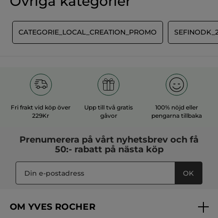
Övriga kategorier
Inget
omdöme
för
LÄGG TILL RECENSION
E
CATEGORIE_LOCAL_CREATION_PROMO
SEFINODK_2
Fri frakt vid köp över
Upp till två gratis
100% nöjd eller
229Kr
gåvor
pengarna tillbaka
Prenumerera på vårt
nyhetsbrev
och få
50:- rabatt på nästa köp
OK
OM YVES ROCHER