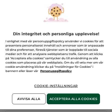
Din integritet och personliga upplevelse!
I enlighet med vår personuppgiftspolicy använder vi cookies för att
presentera personaliserat innehåll och annonser som är anpassade
till dina preferenser, föreslå tjänster som är kopplade till sociala
The Solid Face Cleanser
medier och för att analysera webbplatsens trafik. Genom att klicka
på "Acceptera alla cookies" samtycker du till användning av alla
Rengör huden och tar skonsamt bort makeuprester
cookies som placeras på vår webbplats. Om du vill veta mer om vår
★★★★★
★★★★★
LÄGG TILL RECENSION
cookie-användning klickar du på "Inställningar för Cookies" i
bannern eller läser vår
Personuppgiftspolicy
Inget
omdöme
för
Antal
COOKIE-INSTÄLLNINGAR
PRODUKTEN ÄR TILLFÄLLIGT SLUT
AVVISA ALLA
ACCEPTERA ALLA COOKIES