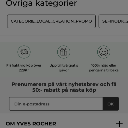
Övriga kategorier
Denna ansiktsrengöring är utan sulfater* och tvål. Den
Inget
tillverkas i Frankrike och är berikad med ringblomma som
omdöme
odlas i Bretagne.
för
LÄGG TILL RECENSION
* Utan ytaktiva sulfater
E
CATEGORIE_LOCAL_CREATION_PROMO
SEFINODK_2
Artikelnummer: I09118
Fri frakt vid köp över
Upp till två gratis
100% nöjd eller
229Kr
gåvor
pengarna tillbaka
Prenumerera på vårt
nyhetsbrev
och få
50:- rabatt på nästa köp
OK
OM YVES ROCHER