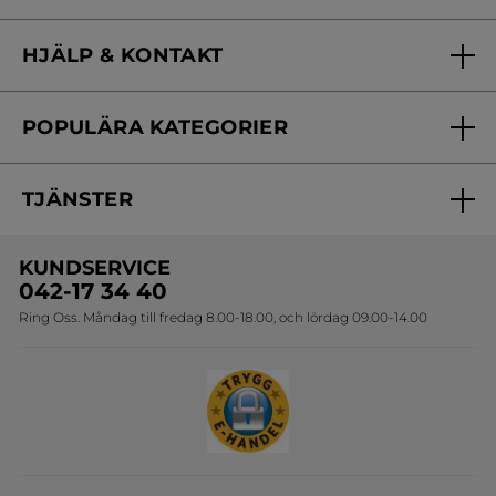
Vilka är vi?
HJÄLP & KONTAKT
Vårt engagemang
Frågor & svar
Yves Rocher Foundation
POPULÄRA KATEGORIER
Kontakta oss
Skönhetstips
Nyheter
Spåra min order
Samarbeta med oss
TJÄNSTER
Erbjudanden
Online prislista
Erbjudande per post
Bästsäljare
KUNDSERVICE
Onlineprislista för postorder
Travelsize
042-17 34 40
Ring Oss. Måndag till fredag 8.00-18.00, och lördag 09.00-14.00
Sets
Skapa din festlook