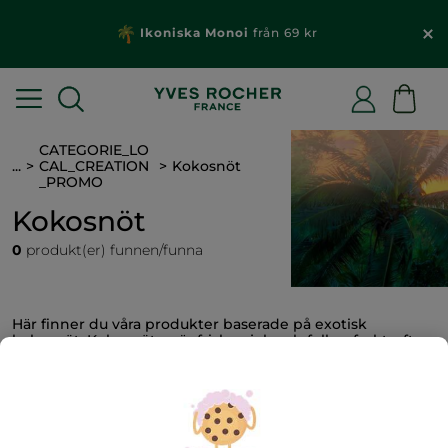
Ikoniska Monoi
från 69 kr
CATEGORIE_LO
...
CAL_CREATION
Kokosnöt
_PROMO
Kokosnöt
0
produkt(er) funnen/funna
Här finner du våra produkter baserade på exotisk
kokosnöt. Kokosnöten är frisk, mjuk och full av fruktsaft
och mjölk, men också en subtil, sensuell lockelse för din
hud. En utsökt och intressant doft med härliga, solvarma
noter och mjuka, träiga accenter.
FILTRERA
SORTERA EFTER