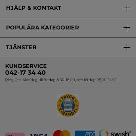
Vilka är vi?
HJÄLP & KONTAKT
Vårt engagemang
Frågor & svar
Yves Rocher Foundation
POPULÄRA KATEGORIER
Kontakta oss
Skönhetstips
Nyheter
Spåra min order
Samarbeta med oss
TJÄNSTER
Erbjudanden
Online prislista
Erbjudande per post
Bästsäljare
KUNDSERVICE
Onlineprislista för postorder
Travelsize
042-17 34 40
Ring Oss. Måndag till fredag 8.00-18.00, och lördag 09.00-14.00
Sets
Skapa din festlook