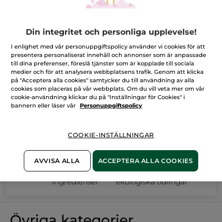
Din integritet och personliga upplevelse!
I enlighet med vår personuppgiftspolicy använder vi cookies för att
presentera personaliserat innehåll och annonser som är anpassade
till dina preferenser, föreslå tjänster som är kopplade till sociala
medier och för att analysera webbplatsens trafik. Genom att klicka
Kokosolja - Väldoftande för hela kroppen
på "Acceptera alla cookies" samtycker du till användning av alla
cookies som placeras på vår webbplats. Om du vill veta mer om vår
Älskar du också doften av kokos? Välj då någon av våra härliga
kroppsvårdsprodukter. Handtvål, handkräm, massageolja,
cookie-användning klickar du på "Inställningar för Cookies" i
peeling, mist, duschgel eller kroppslotion - alla baserade på
bannern eller läser vår
Personuppgiftspolicy
ljuvlig kokosnöt. Eller varför inte ett reparerande läppbalsam?
MER INFO
COOKIE-INSTÄLLNINGAR
AVVISA ALLA
ACCEPTERA ALLA COOKIES
100%
vegetabiliska
60 hektar
ingredienser
ekologiska odlingar
Övriga kategorier