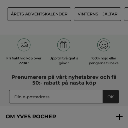
R
ÅRETS ADVENTSKALENDER
VINTERNS HJÄLTAR
Fri frakt vid köp över
Upp till två gratis
100% nöjd eller
229Kr
gåvor
pengarna tillbaka
Prenumerera på vårt
nyhetsbrev
och få
50:- rabatt på nästa köp
OK
OM YVES ROCHER