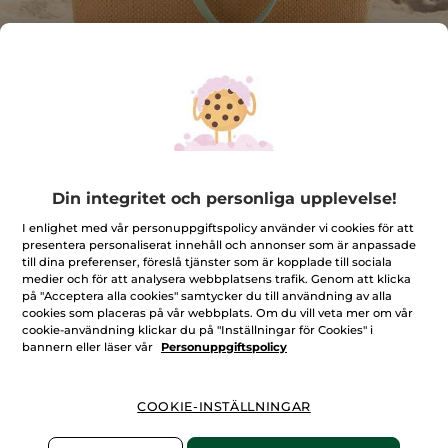
Din integritet och personliga upplevelse!
Din sommarväska
I enlighet med vår personuppgiftspolicy använder vi cookies för att
Sommarens äventyr börjar här
presentera personaliserat innehåll och annonser som är anpassade
★★★★★
★★★★★
till dina preferenser, föreslå tjänster som är kopplade till sociala
LÄGG TILL RECENSION
medier och för att analysera webbplatsens trafik. Genom att klicka
Inget
på "Acceptera alla cookies" samtycker du till användning av alla
omdöme
för
cookies som placeras på vår webbplats. Om du vill veta mer om vår
cookie-användning klickar du på "Inställningar för Cookies" i
Bevaka produkt
bannern eller läser vår
Personuppgiftspolicy
COOKIE-INSTÄLLNINGAR
Säker betalning med Klarna
100% nöjd eller pengarna tillbaka