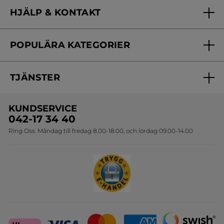
Vilka är vi?
HJÄLP & KONTAKT
Vårt engagemang
Frågor & svar
Yves Rocher Foundation
POPULÄRA KATEGORIER
Kontakta oss
Skönhetstips
Nyheter
Spåra min order
Samarbeta med oss
TJÄNSTER
Erbjudanden
Online prislista
Erbjudande per post
Bästsäljare
KUNDSERVICE
Onlineprislista för postorder
Travelsize
042-17 34 40
Ring Oss. Måndag till fredag 8.00-18.00, och lördag 09.00-14.00
Sets
Skapa din festlook