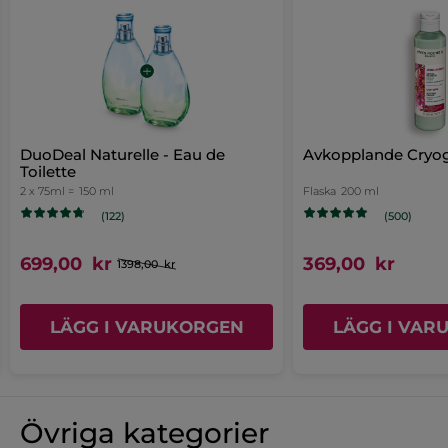
DuoDeal Naturelle - Eau de
Avkopplande Cryog
Toilette
2 x 75ml =
150 ml
Flaska
200 ml
(122)
(500)
699,00 kr
369,00 kr
1398,00 kr
LÄGG I VARUKORGEN
LÄGG I VAR
Övriga kategorier