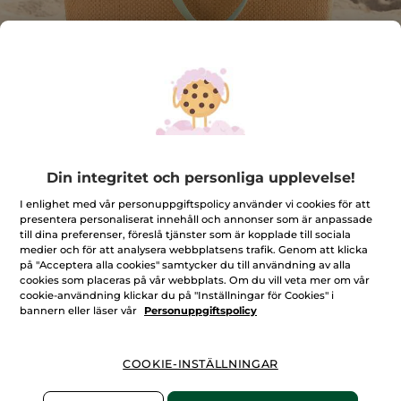
Din integritet och personliga upplevelse!
Din sommarväska
I enlighet med vår personuppgiftspolicy använder vi cookies för att
Sommarens äventyr börjar här
presentera personaliserat innehåll och annonser som är anpassade
★★★★★
★★★★★
till dina preferenser, föreslå tjänster som är kopplade till sociala
LÄGG TILL RECENSION
medier och för att analysera webbplatsens trafik. Genom att klicka
Inget
på "Acceptera alla cookies" samtycker du till användning av alla
omdöme
för
cookies som placeras på vår webbplats. Om du vill veta mer om vår
cookie-användning klickar du på "Inställningar för Cookies" i
Bevaka produkt
bannern eller läser vår
Personuppgiftspolicy
COOKIE-INSTÄLLNINGAR
Säker betalning med Klarna
100% nöjd eller pengarna tillbaka