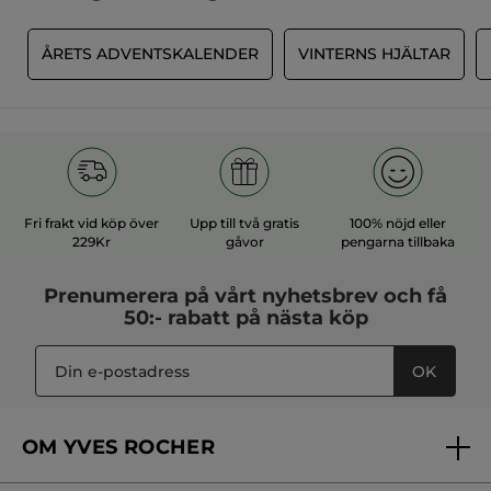
R
ÅRETS ADVENTSKALENDER
VINTERNS HJÄLTAR
Fri frakt vid köp över
Upp till två gratis
100% nöjd eller
229Kr
gåvor
pengarna tillbaka
Prenumerera på vårt
nyhetsbrev
och få
50:- rabatt på nästa köp
OK
OM YVES ROCHER