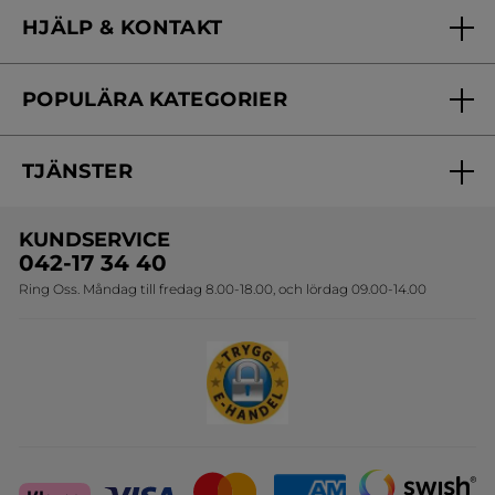
Vilka är vi?
HJÄLP & KONTAKT
Vårt engagemang
Frågor & svar
Yves Rocher Foundation
POPULÄRA KATEGORIER
Kontakta oss
Skönhetstips
Nyheter
Spåra min order
Samarbeta med oss
TJÄNSTER
Erbjudanden
Online prislista
Erbjudande per post
Bästsäljare
KUNDSERVICE
Onlineprislista för postorder
Travelsize
042-17 34 40
Ring Oss. Måndag till fredag 8.00-18.00, och lördag 09.00-14.00
Sets
Skapa din festlook