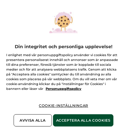
Din integritet och personliga upplevelse!
I enlighet med vår personuppgiftspolicy använder vi cookies för att
Duschgel - Argan, ros, 400 ml
presentera personaliserat innehåll och annonser som är anpassade
till dina preferenser, föreslå tjänster som är kopplade till sociala
Härligt löddrande duschgel med orientalisk doft av
medier och för att analysera webbplatsens trafik. Genom att klicka
argan och ros
på "Acceptera alla cookies" samtycker du till användning av alla
400 ml
cookies som placeras på vår webbplats. Om du vill veta mer om vår
cookie-användning klickar du på "Inställningar för Cookies" i
★★★★★
★★★★★
LÄGG TILL RECENSION
bannern eller läser vår
Personuppgiftspolicy
Inget
omdöme
69,00 Kr
för
COOKIE-INSTÄLLNINGAR
Bevaka produkt
AVVISA ALLA
ACCEPTERA ALLA COOKIES