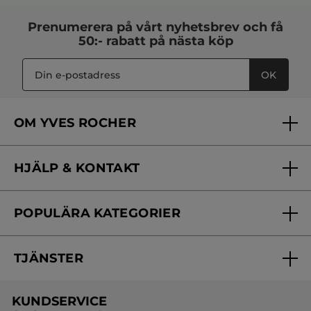
- Återvinningsbar flaska av återvunnen plast.
Prenumerera på vårt
nyhetsbrev
och få
50:- rabatt på nästa köp
Vegansk*
*Produkt utan animaliskt innehåll.
OK
Format :
Flaska
Artikelnummer: A94907
OM YVES ROCHER
Vilka är vi?
HJÄLP & KONTAKT
Vårt engagemang
Frågor & svar
Yves Rocher Foundation
POPULÄRA KATEGORIER
Kontakta oss
Skönhetstips
Nyheter
Spåra min order
Samarbeta med oss
TJÄNSTER
Erbjudanden
Online prislista
Erbjudande per post
Bästsäljare
KUNDSERVICE
Onlineprislista för postorder