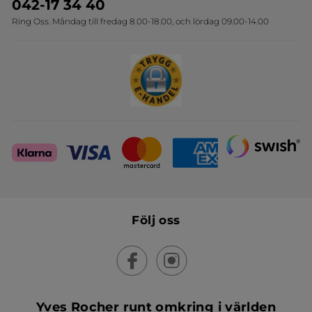
Travelsize
042-17 34 40
Ring Oss. Måndag till fredag 8.00-18.00, och lördag 09.00-14.00
Sets
Skapa din festlook
Följ oss
Yves Rocher runt omkring i världen