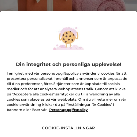
Hårhandduk & överraskningsgåva
Din integritet och personliga upplevelse!
★★★★★
★★★★★
LÄGG TILL RECENSION
I enlighet med vår personuppgiftspolicy använder vi cookies för att
presentera personaliserat innehåll och annonser som är anpassade
Inget
omdöme
till dina preferenser, föreslå tjänster som är kopplade till sociala
för
medier och för att analysera webbplatsens trafik. Genom att klicka
Antal
på "Acceptera alla cookies" samtycker du till användning av alla
cookies som placeras på vår webbplats. Om du vill veta mer om vår
cookie-användning klickar du på "Inställningar för Cookies" i
bannern eller läser vår
Personuppgiftspolicy
PRODUKTEN ÄR TILLFÄLLIGT SLUT
COOKIE-INSTÄLLNINGAR