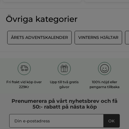
Övriga kategorier
R
ÅRETS ADVENTSKALENDER
VINTERNS HJÄLTAR
Fri frakt vid köp över
Upp till två gratis
100% nöjd eller
229Kr
gåvor
pengarna tillbaka
Prenumerera på vårt
nyhetsbrev
och få
50:- rabatt på nästa köp
OK