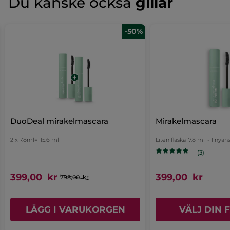
Du kanske också
gillar
Inget
omdöme
för
LÄGG TILL RECENSION
-50%
DuoDeal mirakelmascara
Mirakelmascara
2 x 7.8ml=
15.6 ml
Liten flaska
7.8 ml
- 1 nyan
(3)
399,00 kr
399,00 kr
798,00 kr
LÄGG I VARUKORGEN
VÄLJ DIN F