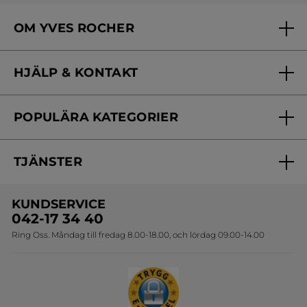
OM YVES ROCHER
Vilka är vi?
HJÄLP & KONTAKT
Vårt engagemang
Frågor & svar
Yves Rocher Foundation
POPULÄRA KATEGORIER
Kontakta oss
Skönhetstips
Nyheter
Spåra min order
Samarbeta med oss
TJÄNSTER
Erbjudanden
Online prislista
Erbjudande per post
Bästsäljare
KUNDSERVICE
Onlineprislista för postorder
Travelsize
042-17 34 40
Ring Oss. Måndag till fredag 8.00-18.00, och lördag 09.00-14.00
Sets
Skapa din festlook