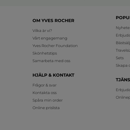
POPU
OM YVES ROCHER
Nyhete
Vilka är vi?
Erbjud
Vårt engagemang
Bästsäl
Yves Rocher Foundation
Travelsi
Skönhetstips
Sets
Samarbeta med oss
Skapa d
HJÄLP & KONTAKT
TJÄN
Frågor & svar
Erbjud
Kontakta oss
Onlinepr
Spåra min order
Online prislista