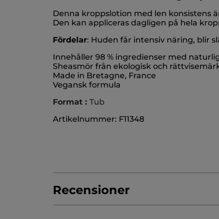
Denna kroppslotion med len konsistens 
Den kan appliceras dagligen på hela kro
Fördelar
: Huden får intensiv näring, blir 
Innehåller 98 % ingredienser med naturli
Sheasmör från ekologisk och rättvisemärkt
Made in Bretagne, France
Vegansk formula
Format :
Tub
Artikelnummer: F11348
Recensioner
Var först med att lämna en recension!
Inget