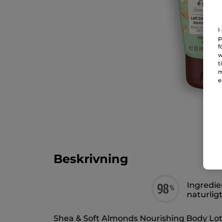
I
p
f
w
t
m
e
Beskrivning
Ingredie
naturlig
Shea & Soft Almonds Nourishing Body Loti