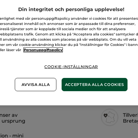
Din integritet och personliga upplevelse!
 enlighet med vår personuppgiftspolicy använder vi cookies för att presenter
Säker betalni
ersonaliserat innehåll och annonser som är anpassade till dina preferenser,
100% nöjd elle
öreslå tjänster som är kopplade till sociala medier och för att analysera
ebbplatsens trafik. Genom att klicka på "Acceptera alla cookies" samtycker 
ill användning av alla cookies som placeras på vår webbplats. Om du vill veta
Frakt- och exped
er om vår cookie-användning klickar du på "Inställningar för Cookies" i ban
LÄS MER I VÅRA
ller läser vår
Personuppgiftspolicy
COOKIE-INSTÄLLNINGAR
AVVISA ALLA
ACCEPTERA ALLA COOKIES
nser av
Tillve
t ursprung
Breta
on - mini