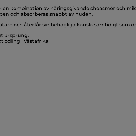
är en kombination av näringsgivande sheasmör och mil
ppen och absorberas snabbt av huden.
slätare och återfår sin behagliga känsla samtidigt som de
gt ursprung.
 odling i Västafrika.