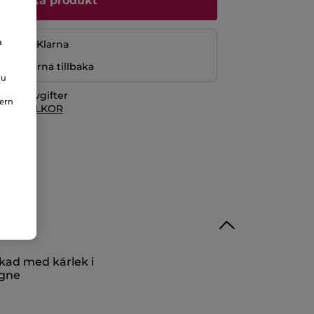
Bevaka produkt
a
ng med Klarna
r pengarna tillbaka
du
itionsavgifter
nern
 KÖPVILLKOR
rkad med kärlek i
gne