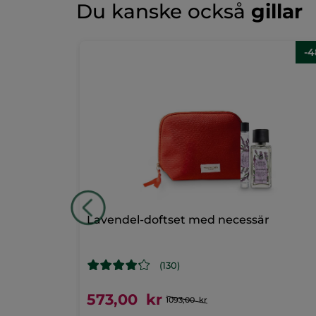
Du kanske också
gillar
klassificeringsvärde
★★★★★
★★★★★
Inget
omdöme
LÄGG TILL RECENSION
för
-
Lavendel-doftset med necessär
(130)
573,00 kr
1093,00 kr