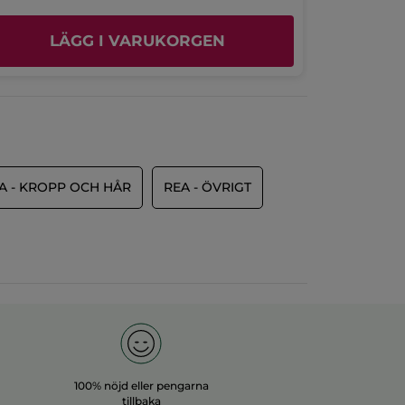
LÄGG I VARUKORGEN
L
A - KROPP OCH HÅR
REA - ÖVRIGT
100% nöjd eller pengarna
tillbaka