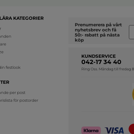
LÄRA KATEGORIER
Prenumerera på vårt
r
nyhetsbrev
och få
50:- rabatt på nästa
anden
köp
jare
ze
KUNDSERVICE
042-17 34 40
in festlook
Ring Oss. Måndag till fredag 8
STER
ande per post
islista för postorder