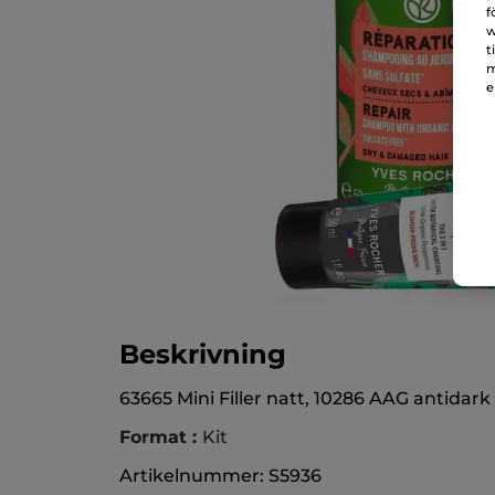
f
w
t
m
e
Beskrivning
63665 Mini Filler natt, 10286 AAG antidar
Format :
Kit
Artikelnummer: S5936