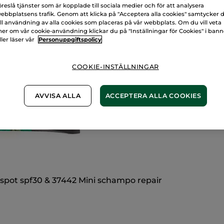
öreslå tjänster som är kopplade till sociala medier och för att analysera
ebbplatsens trafik. Genom att klicka på "Acceptera alla cookies" samtycker 
ill användning av alla cookies som placeras på vår webbplats. Om du vill veta
Säker betalni
er om vår cookie-användning klickar du på "Inställningar för Cookies" i ban
ller läser vår
Personuppgiftspolicy
100% nöjd elle
Frakt- och exped
COOKIE-INSTÄLLNINGAR
LÄS MER I VÅRA
AVVISA ALLA
ACCEPTERA ALLA COOKIES
k spot spf30 & 37442 Mini schampo repair