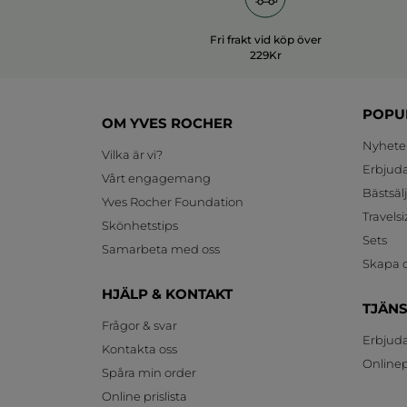
Fri frakt vid köp över
229Kr
POPU
OM YVES ROCHER
Nyhete
Vilka är vi?
Erbjud
Vårt engagemang
Bästsäl
Yves Rocher Foundation
Travelsi
Skönhetstips
Sets
Samarbeta med oss
Skapa d
HJÄLP & KONTAKT
TJÄN
Frågor & svar
Erbjud
Kontakta oss
Onlinepr
Spåra min order
Online prislista