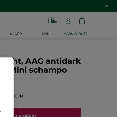
KROPP
MAN
VARUMÄRKET
r Night, AAG antidark
0 & Mini schampo
 RECENSION
a
Bevaka produkt