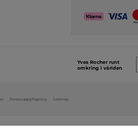
Yves Rocher runt
omkring i världen
kor
Personuppgiftspolicy
Sitemap