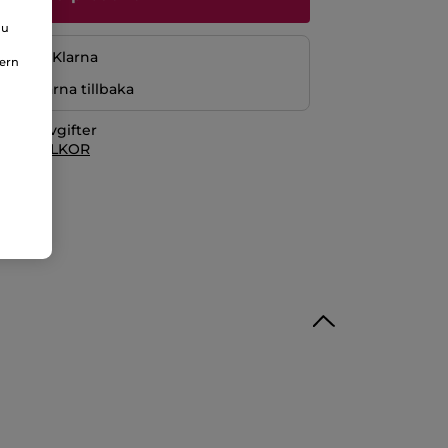
du
ng med Klarna
nern
r pengarna tillbaka
itionsavgifter
 KÖPVILLKOR