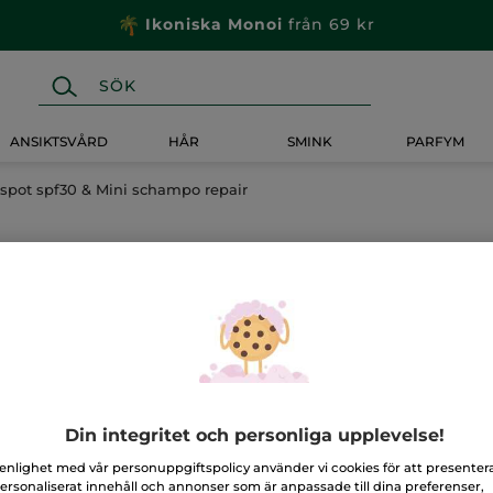
Ikoniska Monoi
från 69 kr
ANSIKTSVÅRD
HÅR
SMINK
PARFYM
k spot spf30 & Mini schampo repair
Mini Fille
spot spf3
repair
Set
LÄGG TILL
★★★★★
★★★★★
Inget
Din integritet och personliga upplevelse!
omdöme
för
 enlighet med vår personuppgiftspolicy använder vi cookies för att presenter
ersonaliserat innehåll och annonser som är anpassade till dina preferenser,