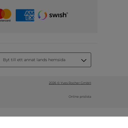
Byt till ett annat lands hemsida
2026 © Yves Rocher GmbH
Online prislista