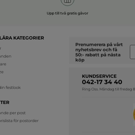
Upp till två gratis gåvor
LÄRA KATEGORIER
Prenumerera på vårt
r
nyhetsbrev
och få
50:- rabatt på nästa
anden
köp
jare
ze
KUNDSERVICE
042-17 34 40
in festlook
Ring Oss. Måndag till fredag 8
STER
ande per post
islista för postorder