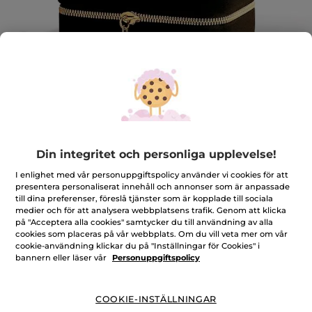
Mjuk rektangulär etui i ribbat sammet
Din integritet och personliga upplevelse!
Set
I enlighet med vår personuppgiftspolicy använder vi cookies för att
★★★★★
★★★★★
LÄGG TILL RECENSION
presentera personaliserat innehåll och annonser som är anpassade
till dina preferenser, föreslå tjänster som är kopplade till sociala
Inget
omdöme
medier och för att analysera webbplatsens trafik. Genom att klicka
för
på "Acceptera alla cookies" samtycker du till användning av alla
Antal
cookies som placeras på vår webbplats. Om du vill veta mer om vår
cookie-användning klickar du på "Inställningar för Cookies" i
bannern eller läser vår
Personuppgiftspolicy
PRODUKTEN ÄR TILLFÄLLIGT SLUT
COOKIE-INSTÄLLNINGAR