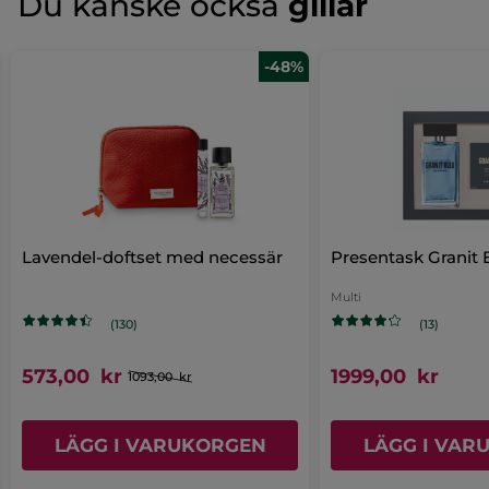
Du kanske också
gillar
Foder: beige-cremefärgad polybomull (30% bomull, 70%
Inget
polyester)
omdöme
Stängning: nylonblixtlås med guldfärgad metall-dragare
för
LÄGG TILL RECENSION
-48%
"
Artikelnummer: 39609
Lavendel-doftset med necessär
Presentask Granit 
Multi
(130)
(13)
573,00 kr
1999,00 kr
1093,00 kr
LÄGG I VARUKORGEN
LÄGG I VAR