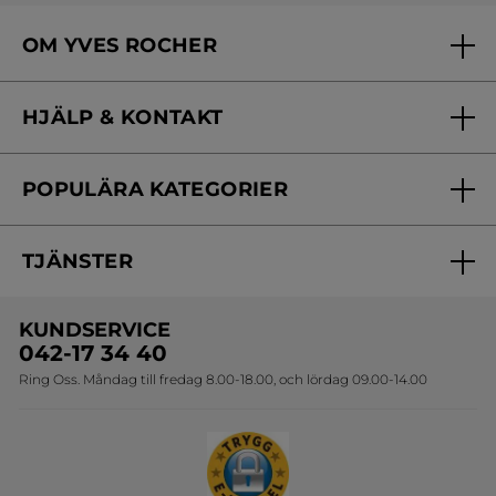
OM YVES ROCHER
Vilka är vi?
HJÄLP & KONTAKT
Vårt engagemang
Frågor & svar
Yves Rocher Foundation
POPULÄRA KATEGORIER
Kontakta oss
Skönhetstips
Nyheter
Spåra min order
Samarbeta med oss
TJÄNSTER
Erbjudanden
Online prislista
Erbjudande per post
Bästsäljare
KUNDSERVICE
Onlineprislista för postorder
Travelsize
042-17 34 40
Ring Oss. Måndag till fredag 8.00-18.00, och lördag 09.00-14.00
Sets
Skapa din festlook