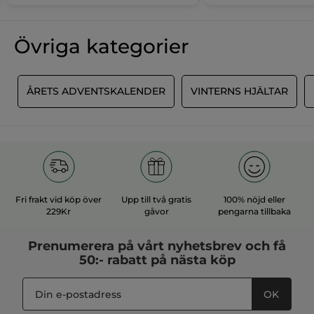
Övriga kategorier
R
ÅRETS ADVENTSKALENDER
VINTERNS HJÄLTAR
Fri frakt vid köp över
Upp till två gratis
100% nöjd eller
229Kr
gåvor
pengarna tillbaka
Prenumerera på vårt
nyhetsbrev
och få
50:- rabatt på nästa köp
OK