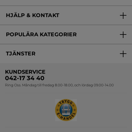
Vilka är vi?
HJÄLP & KONTAKT
Vårt engagemang
Frågor & svar
Yves Rocher Foundation
POPULÄRA KATEGORIER
Kontakta oss
Skönhetstips
Nyheter
Spåra min order
Samarbeta med oss
TJÄNSTER
Erbjudanden
Online prislista
Erbjudande per post
Bästsäljare
KUNDSERVICE
Onlineprislista för postorder
Travelsize
042-17 34 40
Ring Oss. Måndag till fredag 8.00-18.00, och lördag 09.00-14.00
Sets
Skapa din festlook