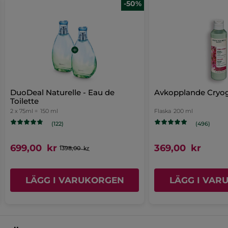
-50%
DuoDeal Naturelle - Eau de
Avkopplande Cryog
Toilette
2 x 75ml =
150 ml
Flaska
200 ml
(122)
(496)
699,00 kr
369,00 kr
1398,00 kr
LÄGG I VARUKORGEN
LÄGG I VAR