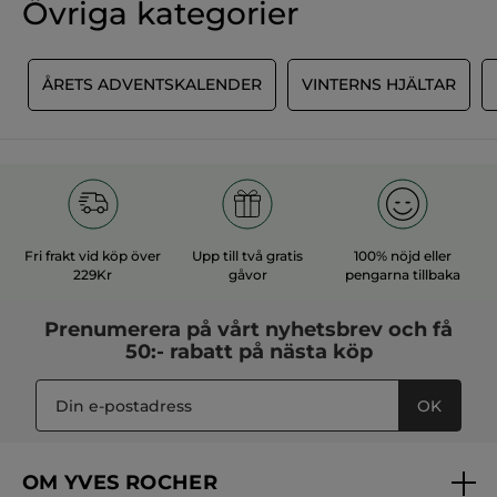
Övriga kategorier
R
ÅRETS ADVENTSKALENDER
VINTERNS HJÄLTAR
Fri frakt vid köp över
Upp till två gratis
100% nöjd eller
229Kr
gåvor
pengarna tillbaka
Prenumerera på vårt
nyhetsbrev
och få
50:- rabatt på nästa köp
OK
OM YVES ROCHER