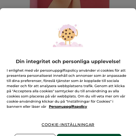
Din integritet och personliga upplevelse!
Överraskning värd 439 Kr
I enlighet med vår personuppgiftspolicy använder vi cookies för att
Överraskning värd 439 Kr
presentera personaliserat innehåll och annonser som är anpassade
★★★★★
★★★★★
LÄGG TILL RECENSION
till dina preferenser, föreslå tjänster som är kopplade till sociala
medier och för att analysera webbplatsens trafik. Genom att klicka
Inget
omdöme
på "Acceptera alla cookies" samtycker du till användning av alla
för
cookies som placeras på vår webbplats. Om du vill veta mer om vår
cookie-användning klickar du på "Inställningar för Cookies" i
Bevaka produkt
bannern eller läser vår
Personuppgiftspolicy
COOKIE-INSTÄLLNINGAR
Säker betalning med Klarna
100% nöjd eller pengarna tillbaka