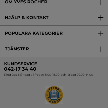
OM YVES ROCHER
Vilka är vi?
HJÄLP & KONTAKT
Vårt engagemang
Frågor & svar
Yves Rocher Foundation
POPULÄRA KATEGORIER
Kontakta oss
Skönhetstips
Nyheter
Spåra min order
Samarbeta med oss
TJÄNSTER
Erbjudanden
Online prislista
Erbjudande per post
Bästsäljare
KUNDSERVICE
Onlineprislista för postorder
Travelsize
042-17 34 40
Ring Oss. Måndag till fredag 8.00-18.00, och lördag 09.00-14.00
Sets
Skapa din festlook