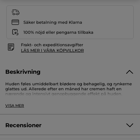
Säker betalning med Klarna
100% nöjd eller pengarna tillbaka
Frakt- och expeditionsavgifter
LÄS MER I VÅRA KÖPVILLKOR
Beskrivning
Huden føles umiddelbart blødere og behagelig, og rynkerne
glattes ud. Allerede efter en måned har cremen haft en
nærende og intensivt genopbyggende effekt på huden.
Fordele: blød, fyldig og cremet konsistens.
VISA MER
Anvendelse.
Påføres på ansigtet morgen og aften.
Recensioner
Med olie fra 1.000 roser og 30 eksklusive olier. De eksklusive
olier beriger huden med essentielle fedtsyrer, så den tilføres
Var först med att lämna en recension!
Inget
næring og føles behagelig.