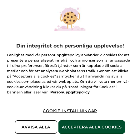
Din integritet och personliga upplevelse!
I enlighet med vår personuppgiftspolicy använder vi cookies för att
presentera personaliserat innehåll och annonser som är anpassade
Regenererande Dag- & Nattkräm -
till dina preferenser, föreslå tjänster som är kopplade till sociala
Mot Rynkor
medier och för att analysera webbplatsens trafik. Genom att klicka
på "Acceptera alla cookies" samtycker du till användning av alla
Regenererande Dag- & Nattkräm - Mot Rynkor
cookies som placeras på vår webbplats. Om du vill veta mer om vår
cookie-användning klickar du på "Inställningar för Cookies" i
★★★★★
★★★★★
LÄGG TILL RECENSION
bannern eller läser vår
Personuppgiftspolicy
Inget
omdöme
för
Antal
COOKIE-INSTÄLLNINGAR
AVVISA ALLA
ACCEPTERA ALLA COOKIES
PRODUKTEN ÄR TILLFÄLLIGT SLUT