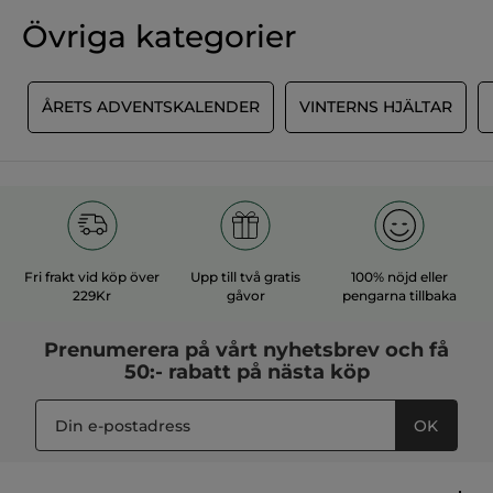
klassificeringsvärde
★★★★★
★★★★★
Övriga kategorier
Artikelnummer: F26454
Inget
omdöme
för
LÄGG TILL RECENSION
R
ÅRETS ADVENTSKALENDER
VINTERNS HJÄLTAR
Fri frakt vid köp över
Upp till två gratis
100% nöjd eller
229Kr
gåvor
pengarna tillbaka
Prenumerera på vårt
nyhetsbrev
och få
50:- rabatt på nästa köp
OK