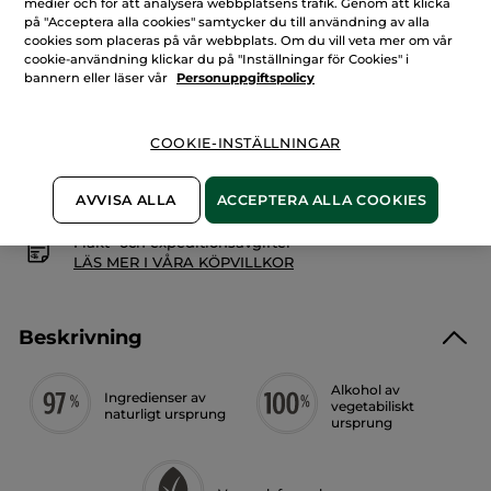
Kropps-
medier och för att analysera webbplatsens trafik. Genom att klicka
och
på "Acceptera alla cookies" samtycker du till användning av alla
hårmist
LÄGG I VARUKORGEN
cookies som placeras på vår webbplats. Om du vill veta mer om vår
-
Alger
cookie-användning klickar du på "Inställningar för Cookies" i
&
bannern eller läser vår
Personuppgiftspolicy
havsfänkål
Fri frakt vid köp över 229 kr
Levereras från La Gacilly, Frankrike
COOKIE-INSTÄLLNINGAR
Säker betalning med Klarna
100% nöjd eller pengarna tillbaka
AVVISA ALLA
ACCEPTERA ALLA COOKIES
Frakt- och expeditionsavgifter
LÄS MER I VÅRA KÖPVILLKOR
Beskrivning
Alkohol av
Ingredienser av
vegetabiliskt
naturligt ursprung
ursprung