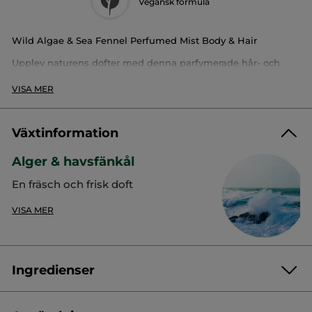
Vegansk formula
Wild Algae & Sea Fennel Perfumed Mist Body & Hair
Upplev naturens dofter med denna parfymerade hår- och
kroppsspray. Håret och huden får genast en härligt frisk doft
som för tankarna till grön te, bergamott och marina toner av
VISA MER
salt hav.
Format :
Sprayflaska
Växtinformation
Artikelnummer: 67697
Alger & havsfänkål
En fräsch och frisk doft
VISA MER
Ingredienser