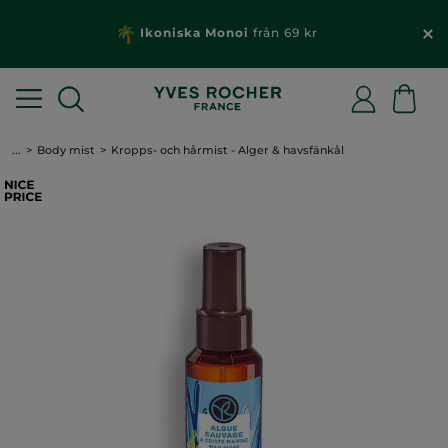
Ikoniska Monoi
från 69 kr
...
Body mist
Kropps- och hårmist - Alger & havsfänkål