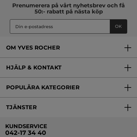
Prenumerera på vårt
nyhetsbrev
och få
50:- rabatt på nästa köp
OK
OM YVES ROCHER
Vilka är vi?
HJÄLP & KONTAKT
Vårt engagemang
Frågor & svar
Yves Rocher Foundation
POPULÄRA KATEGORIER
Kontakta oss
Skönhetstips
Nyheter
Spåra min order
Samarbeta med oss
TJÄNSTER
Erbjudanden
Online prislista
Erbjudande per post
Bästsäljare
KUNDSERVICE
Onlineprislista för postorder
Travelsize
042-17 34 40