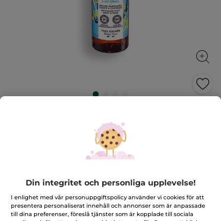
Kropps- och hårmist - Alger &
havsfänkål
Friskt doftande spray för kropp och hår
100 ml
★★★★★
★★★★★
4.8
(896)
LÄGG TILL RECENSION
4.8
Din integritet och personliga upplevelse!
av
179,00 Kr
5
stjärnor.
I enlighet med vår personuppgiftspolicy använder vi cookies för att
Läs
presentera personaliserat innehåll och annonser som är anpassade
Antal
recensioner
till dina preferenser, föreslå tjänster som är kopplade till sociala
för