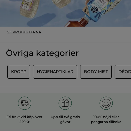
ÖVERSÄTT MED GOOGLE
Rekommenderar den här produkten
Ja
Publicerat av yves-rocher.fr
SE PRODUKTERNA
MER
Övriga kategorier
L
KROPP
HYGIENARTIKLAR
BODY MIST
DÉOD
Fri frakt vid köp över
Upp till två gratis
100% nöjd eller
229Kr
gåvor
pengarna tillbaka