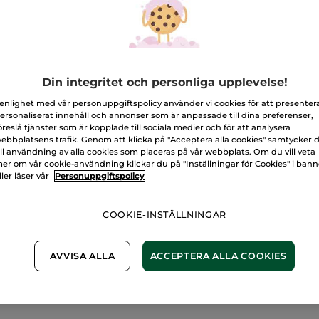
Mango
L
&
koriander
Fri frakt vid k
Levereras från 
Din integritet och personliga upplevelse!
Säker betalni
 enlighet med vår personuppgiftspolicy använder vi cookies för att presenter
100% nöjd elle
ersonaliserat innehåll och annonser som är anpassade till dina preferenser,
öreslå tjänster som är kopplade till sociala medier och för att analysera
Frakt- och exped
ebbplatsens trafik. Genom att klicka på "Acceptera alla cookies" samtycker 
LÄS MER I VÅRA
ill användning av alla cookies som placeras på vår webbplats. Om du vill veta
er om vår cookie-användning klickar du på "Inställningar för Cookies" i ban
ller läser vår
Personuppgiftspolicy
COOKIE-INSTÄLLNINGAR
AVVISA ALLA
ACCEPTERA ALLA COOKIES
Vegansk formula