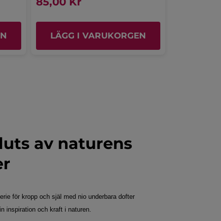
85,00 Kr
75,00 Kr
EN
LÄGG I VARUKORGEN
LÄGG 
uts av naturens
er
erie för kropp och själ med nio underbara dofter
 inspiration och kraft i naturen.