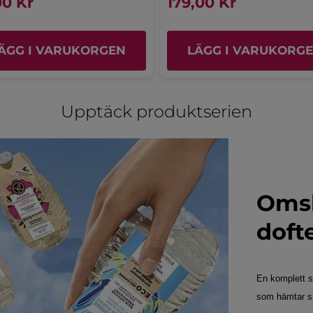
00 Kr
179,00 Kr
av
Användbarhet,
är
Publicerat av yves-rocher.fr
5.
genomsnittligt
5
betygsvärde
av
är
MER
ÄGG I VARUKORGEN
LÄGG I VARUKORG
5.
5
av
5.
Upptäck produktserien
Omsl
doft
En komplett s
som hämtar sin