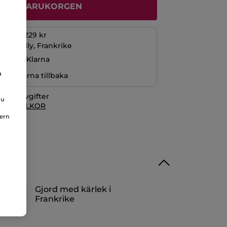
ÄGG I VARUKORGEN
öp över 229 kr
La Gacilly, Frankrike
ng med Klarna
a
r pengarna tillbaka
itionsavgifter
du
 KÖPVILLKOR
nern
Gjord med kärlek i
Frankrike