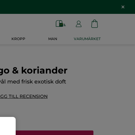
KROPP
MAN
VARUMÄRKET
go & koriander
vål med frisk exotisk doft
GG TILL RECENSION