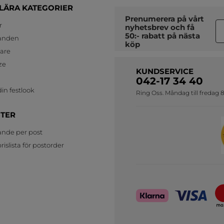
LÄRA KATEGORIER
Prenumerera på vårt
r
nyhetsbrev
och få
50:- rabatt på nästa
anden
köp
jare
ze
KUNDSERVICE
042-17 34 40
in festlook
Ring Oss. Måndag till fredag 8
STER
ande per post
islista för postorder