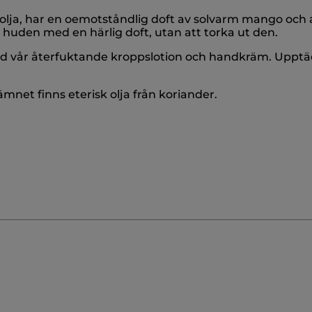
lmolja, har en oemotståndlig doft av solvarm mango och
den med en härlig doft, utan att torka ut den.
 vår återfuktande kroppslotion och handkräm. Upptäc
mnet finns eterisk olja från koriander.