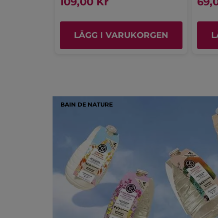
109,00 Kr
69,
5.0
LÄGG I VARUKORGEN
L
BAIN DE NATURE