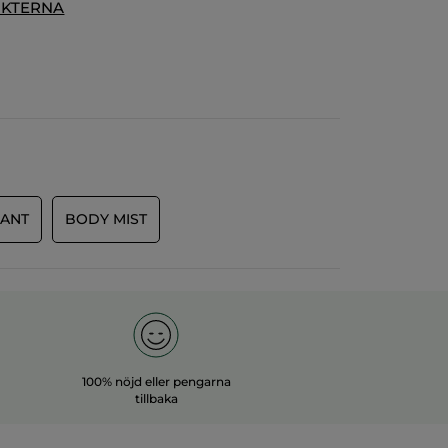
UKTERNA
RANT
BODY MIST
100% nöjd eller pengarna
tillbaka