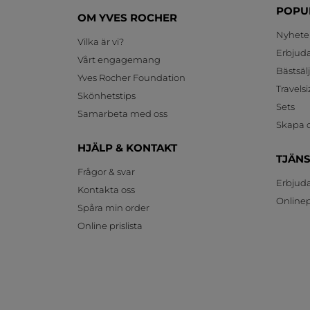
POPU
OM YVES ROCHER
Nyhete
Vilka är vi?
Erbjud
Vårt engagemang
Bästsäl
Yves Rocher Foundation
Travelsi
Skönhetstips
Sets
Samarbeta med oss
Skapa d
HJÄLP & KONTAKT
TJÄN
Frågor & svar
Erbjud
Kontakta oss
Onlinepr
Spåra min order
Online prislista