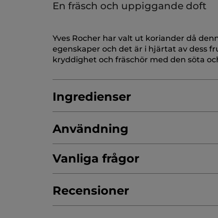
En fräsch och uppiggande doft
Yves Rocher har valt ut koriander då denn
egenskaper och det är i hjärtat av dess f
kryddighet och fräschör med den söta och
Ingredienser
Användning
HELIANTHUS ANNUUS (SUNFLOWER) SE
MANGIFERA INDICA (MANGO) FRUIT EX
Vanliga frågor
MANGIFERA INDICA (MANGO) FRUIT E
Skölj (rikligt).
Förvara utom räckhåll för ba
SODIUM STEARATE
AQUA/WATER/EAU
Testar ni på djur?
Recensioner
PRUNUS AMYGDALUS DULCIS (SWEET A
Vi förespråkar aldrig djurförsök, varken 
CITRIC ACID
TETRASODIUM GLUTAMATE
Varför valde ni plast till era förpackningar
mycket tidigt engagerade sig i kampen m