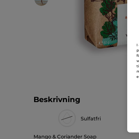
I
p
f
w
t
m
e
Beskrivning
Sulfatfri
Mango & Coriander Soap