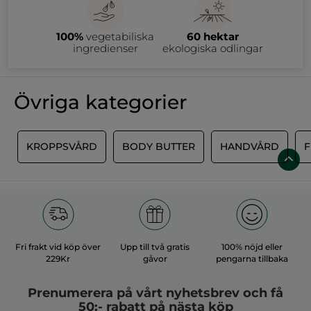
100%
vegetabiliska
60 hektar
ingredienser
ekologiska odlingar
Övriga kategorier
B
KROPPSVÅRD
BODY BUTTER
HANDVÅRD
F
Fri frakt vid köp över
Upp till två gratis
100% nöjd eller
229Kr
gåvor
pengarna tillbaka
Prenumerera på vårt
nyhetsbrev
och få
50:- rabatt på nästa köp