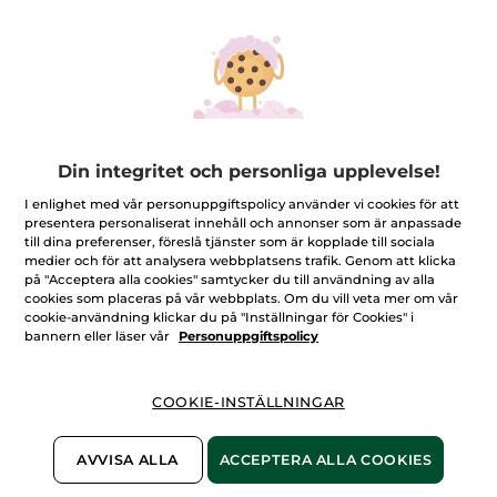
Din integritet och personliga upplevelse!
Kroppsgel mot
Avkopplande Cryogel
Celluliter
för Ben
I enlighet med vår personuppgiftspolicy använder vi cookies för att
Tub
200 ml
Flaska
200 ml
presentera personaliserat innehåll och annonser som är anpassade
till dina preferenser, föreslå tjänster som är kopplade till sociala
(195)
(504)
medier och för att analysera webbplatsens trafik. Genom att klicka
på "Acceptera alla cookies" samtycker du till användning av alla
499,00 Kr
369,00 Kr
cookies som placeras på vår webbplats. Om du vill veta mer om vår
cookie-användning klickar du på "Inställningar för Cookies" i
bannern eller läser vår
Personuppgiftspolicy
LÄGG I
LÄGG I
VARUKORGEN
VARUKORGEN
COOKIE-INSTÄLLNINGAR
AVVISA ALLA
ACCEPTERA ALLA COOKIES