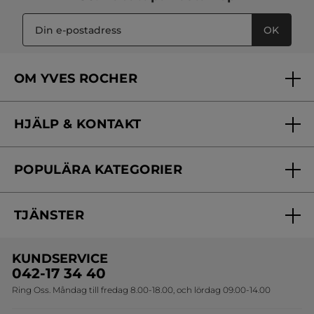
OK
OM YVES ROCHER
Vilka är vi?
HJÄLP & KONTAKT
Vårt engagemang
Frågor & svar
Yves Rocher Foundation
POPULÄRA KATEGORIER
Kontakta oss
Skönhetstips
Nyheter
Spåra min order
Samarbeta med oss
TJÄNSTER
Erbjudanden
Online prislista
Erbjudande per post
Bästsäljare
KUNDSERVICE
Onlineprislista för postorder
Travelsize
042-17 34 40
Ring Oss. Måndag till fredag 8.00-18.00, och lördag 09.00-14.00
Sets