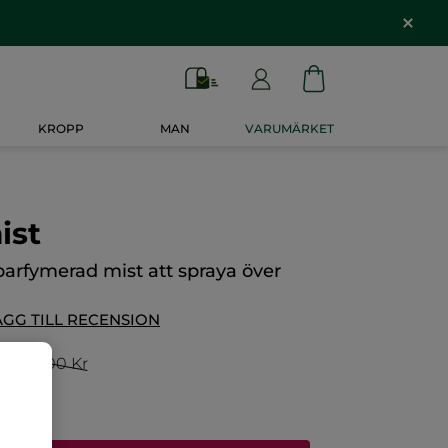
KROPP
MAN
VARUMÄRKET
ist
arfymerad mist att spraya över
ÄGG TILL RECENSION
r
358,00 Kr