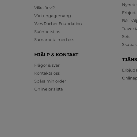
Nyhete
Vilka är vi?
Erbjud
Vårt engagemang
Bästsäl
Yves Rocher Foundation
Travelsi
Skönhetstips
Sets
Samarbeta med oss
Skapa d
HJÄLP & KONTAKT
TJÄN
Frågor & svar
Erbjud
Kontakta oss
Onlinepr
Spåra min order
Online prislista