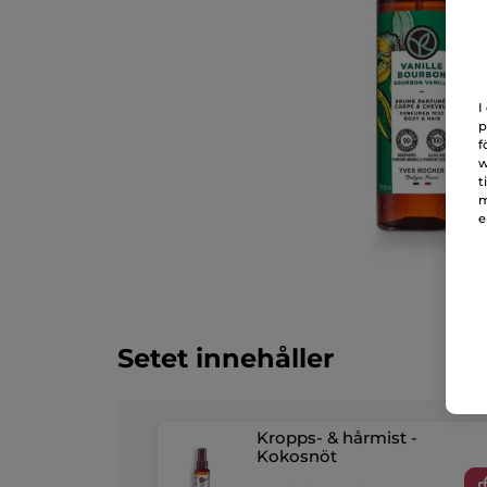
I
p
f
w
t
m
e
Setet innehåller
Kropps- & hårmist -
Kokosnöt