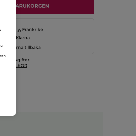
ÄGG I VARUKORGEN
229 kr
La Gacilly, Frankrike
a
ng med Klarna
du
r pengarna tillbaka
nern
itionsavgifter
 KÖPVILLKOR