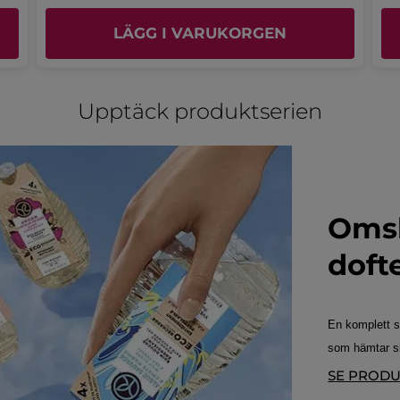
Publicerat av yves-rocher.fr
LÄGG I VARUKORGEN
MER
Upptäck produktserien
Omsl
doft
En komplett s
som hämtar sin
SE PROD