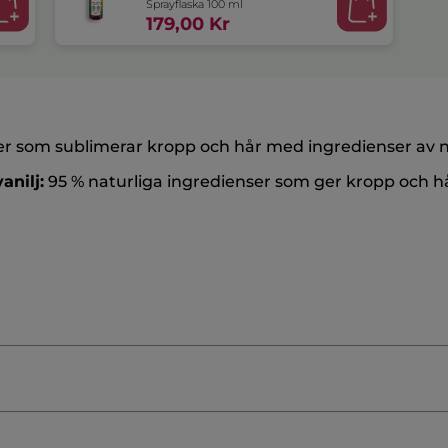
Sprayflaska 100 ml
179,00 Kr
ter som sublimerar kropp och hår med ingredienser av n
anilj:
95 % naturliga ingredienser som ger kropp och h
≡
SORTERA ENLI
FILTRERA REVIEWS
Klicka
på
följande
knapp