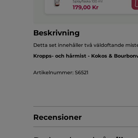
Sprayflaska 100 ml
179,00 Kr
Beskrivning
Detta set innehåller två väldoftande mis
Kropps- och hårmist - Kokos & Bourbonv
Artikelnummer: S6521
Recensioner
4.7/5
(626 recensera)
★★★★★
★★★★★