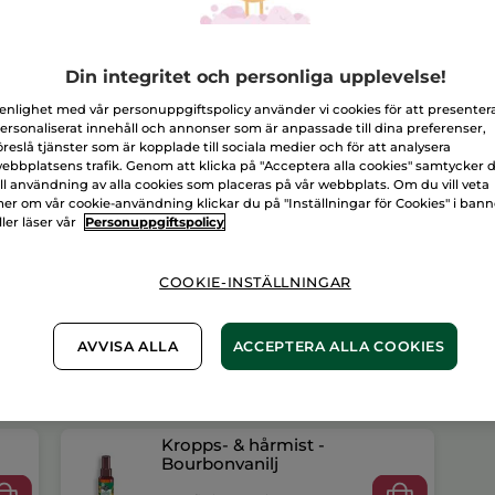
L
Din integritet och personliga upplevelse!
Fri frakt över 
Levereras från 
 enlighet med vår personuppgiftspolicy använder vi cookies för att presenter
ersonaliserat innehåll och annonser som är anpassade till dina preferenser,
Säker betalni
öreslå tjänster som är kopplade till sociala medier och för att analysera
ebbplatsens trafik. Genom att klicka på "Acceptera alla cookies" samtycker 
100% nöjd elle
ill användning av alla cookies som placeras på vår webbplats. Om du vill veta
er om vår cookie-användning klickar du på "Inställningar för Cookies" i ban
Frakt- och exped
ller läser vår
Personuppgiftspolicy
LÄS MER I VÅRA
COOKIE-INSTÄLLNINGAR
AVVISA ALLA
ACCEPTERA ALLA COOKIES
Kropps- & hårmist -
Bourbonvanilj