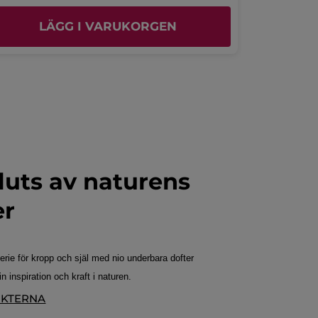
Publicerat av yves-rocher.fr
LÄGG I VARUKORGEN
L
uts av naturens
er
erie för kropp och själ med nio underbara dofter
 inspiration och kraft i naturen.
UKTERNA