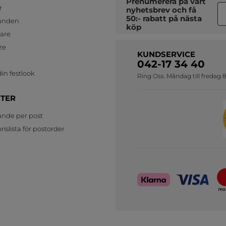
Prenumerera på vårt
r
nyhetsbrev
och få
50:- rabatt på nästa
anden
köp
jare
ze
KUNDSERVICE
042-17 34 40
in festlook
Ring Oss. Måndag till fredag 8
STER
ande per post
islista för postorder