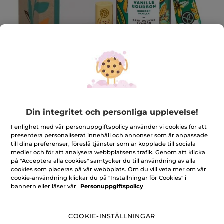
Set Bourbonvanilj
Din integritet och personliga upplevelse!
För en förtrollande stund!
I enlighet med vår personuppgiftspolicy använder vi cookies för att
★★★★★
★★★★★
3.2
(32)
LÄGG TILL RECENSION
presentera personaliserat innehåll och annonser som är anpassade
3.2
till dina preferenser, föreslå tjänster som är kopplade till sociala
av
189,00 Kr
medier och för att analysera webbplatsens trafik. Genom att klicka
219,00 Kr
-14%
5
på "Acceptera alla cookies" samtycker du till användning av alla
stjärnor.
cookies som placeras på vår webbplats. Om du vill veta mer om vår
Läs
Antal
recensioner
cookie-användning klickar du på "Inställningar för Cookies" i
för
bannern eller läser vår
Personuppgiftspolicy
Set
Bourbonvanilj
LÄGG I VARUKORGEN
COOKIE-INSTÄLLNINGAR