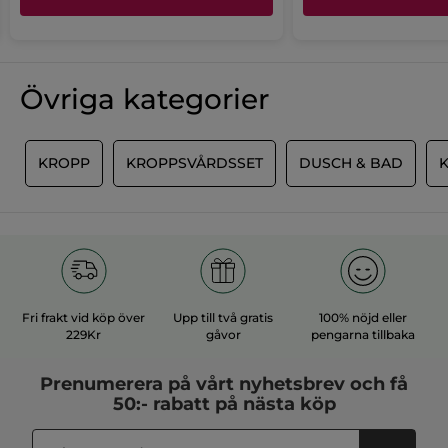
be
av
An
2.9
är
5.
ge
2.
be
FILTRERA
av
≡
SORTERA ENLIGT
är
Klicka
REVIEWS
5.
Övriga kategorier
på
2.
följande
av
knapp
5.
för
Anonym
·
för 6 månader sen
att
uppdatera
R
KROPP
KROPPSVÅRDSSET
DUSCH & BAD
★★★★★
★★★★★
innehållet
5
nedan
Älskar den
av
Köper alltid den. Älskar. Härligt doft och
5
känsla på kroppen.
stjärnor.
Rekommenderar den här produkten
Ja
Ja ·
0
Nej ·
0
Användbart?
Fri frakt vid köp över
Upp till två gratis
100% nöjd eller
229Kr
gåvor
pengarna tillbaka
MER
Prenumerera på vårt
nyhetsbrev
och få
50:- rabatt på nästa köp