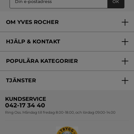
OK
OM YVES ROCHER
Vilka är vi?
HJÄLP & KONTAKT
Vårt engagemang
Frågor & svar
Yves Rocher Foundation
POPULÄRA KATEGORIER
Kontakta oss
Skönhetstips
Nyheter
Spåra min order
Samarbeta med oss
TJÄNSTER
Erbjudanden
Online prislista
Erbjudande per post
Bästsäljare
KUNDSERVICE
Onlineprislista för postorder
Travelsize
042-17 34 40
Ring Oss. Måndag till fredag 8.00-18.00, och lördag 09.00-14.00
Sets
Skapa din festlook