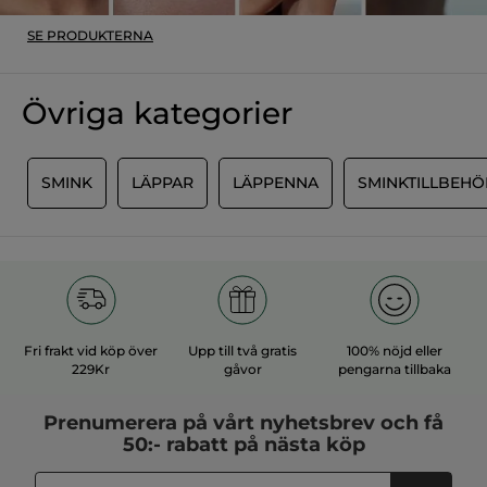
som jag ÄLSKAR!!! 😍
SE PRODUKTERNA
Rekommenderar den här produkten
Ja
Ja ·
1
Nej ·
1
Användbart?
Övriga kategorier
MER
M
SMINK
LÄPPAR
LÄPPENNA
SMINKTILLBEHÖ
Fri frakt vid köp över
Upp till två gratis
100% nöjd eller
229Kr
gåvor
pengarna tillbaka
Prenumerera på vårt
nyhetsbrev
och få
50:- rabatt på nästa köp