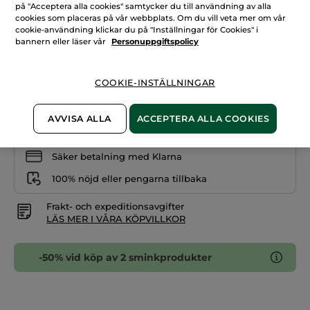
02. Rosenträ
på "Acceptera alla cookies" samtycker du till användning av alla
02.
Rosenträ
cookies som placeras på vår webbplats. Om du vill veta mer om vår
cookie-användning klickar du på "Inställningar för Cookies" i
Antal
bannern eller läser vår
Personuppgiftspolicy
LÄGG I VARUKORGEN
COOKIE-INSTÄLLNINGAR
AVVISA ALLA
ACCEPTERA ALLA COOKIES
Fri frakt vid köp över 229 kr
Levereras från La Gacilly, Frankrike
Säker betalning med Klarna
100% nöjd eller pengarna tillbaka
Frakt- och expeditionsavgifter
LÄS MER I VÅRA KÖPVILLKOR
-50% vid köp av 2 sminkprodukter