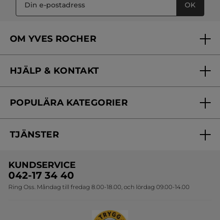
OK
OM YVES ROCHER
Vilka är vi?
HJÄLP & KONTAKT
Vårt engagemang
Frågor & svar
Yves Rocher Foundation
POPULÄRA KATEGORIER
Kontakta oss
Skönhetstips
Nyheter
Spåra min order
Samarbeta med oss
TJÄNSTER
Erbjudanden
Online prislista
Erbjudande per post
Bästsäljare
KUNDSERVICE
Onlineprislista för postorder
Travelsize
042-17 34 40
Ring Oss. Måndag till fredag 8.00-18.00, och lördag 09.00-14.00
Sets
Skapa din festlook