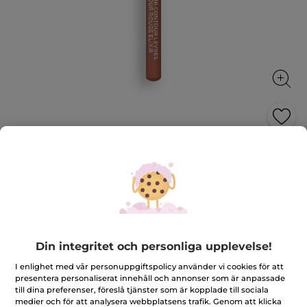
Läppenna, 02. Rosenträ
Pigmentrik läppenna som får läppstiftet att sitta
länge
1.1 g
★★★★★
★★★★★
3.0
(3)
LÄGG TILL RECENSION
3
Din integritet och personliga upplevelse!
av
169,00 Kr
5
I enlighet med vår personuppgiftspolicy använder vi cookies för att
stjärnor.
Läs
presentera personaliserat innehåll och annonser som är anpassade
recensioner
till dina preferenser, föreslå tjänster som är kopplade till sociala
för
medier och för att analysera webbplatsens trafik. Genom att klicka
Läppenna,