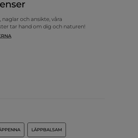
ienser
 naglar och ansikte, våra
er tar hand om dig och naturen!
ERNA
ÄPPENNA
LÄPPBALSAM