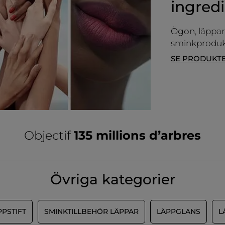
ingred
MER
Ögon, läppar,
sminkprodukt
SE PRODUKT
Objectif
135 millions d’arbres
Övriga kategorier
PPSTIFT
SMINKTILLBEHÖR LÄPPAR
LÄPPGLANS
L