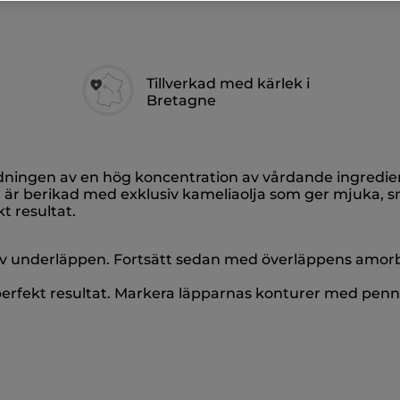
Tillverkad med kärlek i
Bretagne
dningen av en hög koncentration av vårdande ingredi
n är berikad med exklusiv kameliaolja som ger mjuka, 
t resultat.
n av underläppen. Fortsätt sedan med överläppens amo
 perfekt resultat. Markera läpparnas konturer med pen