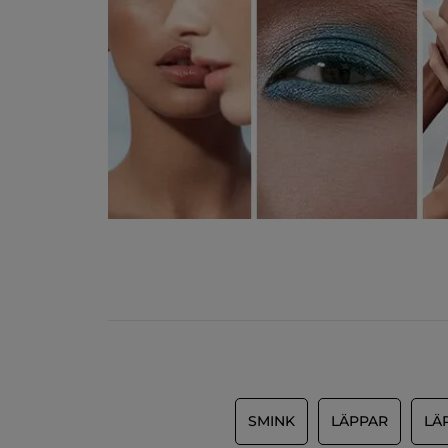
SMINK
LÄPPAR
LÄ