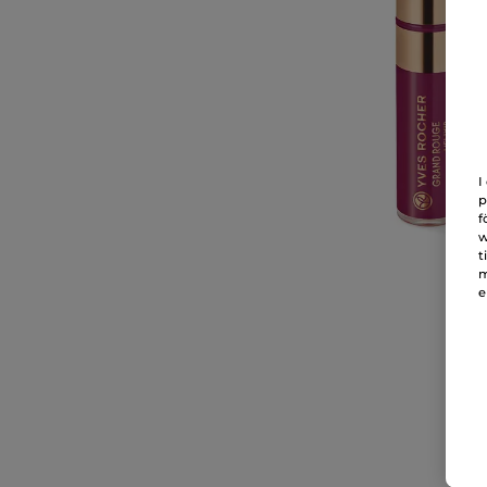
I
p
f
w
t
m
e