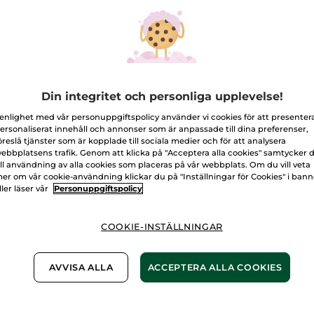
för
Läppstift
-
105. Björnbär
Flytande,
matt,
108.
Antal
Mörkrosa
hallon
L
Din integritet och personliga upplevelse!
 enlighet med vår personuppgiftspolicy använder vi cookies för att presenter
ersonaliserat innehåll och annonser som är anpassade till dina preferenser,
Fri frakt över 
öreslå tjänster som är kopplade till sociala medier och för att analysera
Levereras från 
ebbplatsens trafik. Genom att klicka på "Acceptera alla cookies" samtycker 
Säker betalni
ill användning av alla cookies som placeras på vår webbplats. Om du vill veta
er om vår cookie-användning klickar du på "Inställningar för Cookies" i ban
100% nöjd elle
ller läser vår
Personuppgiftspolicy
Frakt- och exped
COOKIE-INSTÄLLNINGAR
LÄS MER I VÅRA
AVVISA ALLA
ACCEPTERA ALLA COOKIES
-50% vid köp av 