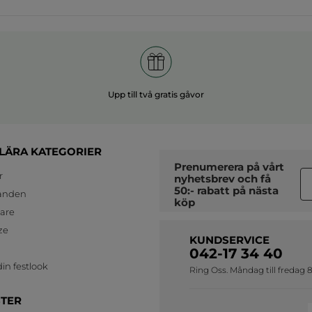
Upp till två gratis gåvor
LÄRA KATEGORIER
Prenumerera på vårt
r
nyhetsbrev
och få
50:- rabatt på nästa
anden
köp
jare
ze
KUNDSERVICE
042-17 34 40
in festlook
Ring Oss. Måndag till fredag 8
STER