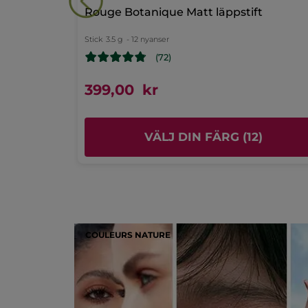
Aktuellt
Rouge Botanique Matt läppstift
Kvalitet/Pris
Stick
3.5 g
- 12 nyanser
5.0
(72)
Användbarhet
5.0
399,00 kr
Smink resultat
5.0
)
VÄLJ DIN FÄRG (12)
COULEURS NATURE