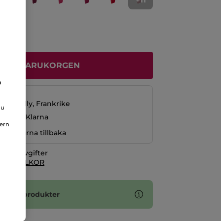
ÄGG I VARUKORGEN
a
229 kr
La Gacilly, Frankrike
du
ng med Klarna
nern
r pengarna tillbaka
itionsavgifter
 KÖPVILLKOR
2 sminkprodukter