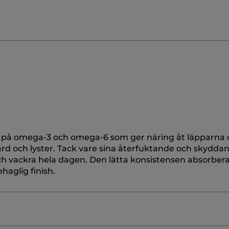
ik på omega-3 och omega-6 som ger näring åt läpparna 
ård och lyster. Tack vare sina återfuktande och skydda
 vackra hela dagen. Den lätta konsistensen absorberas
haglig finish.