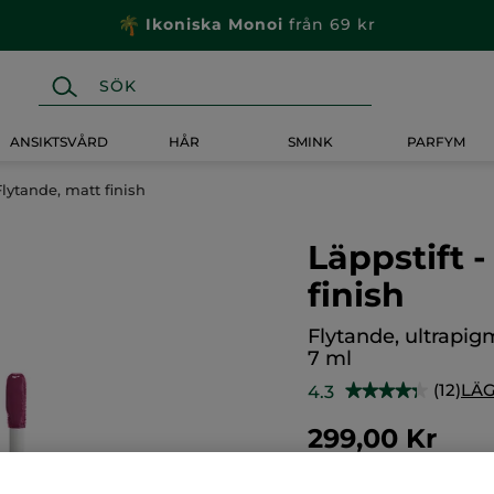
Ikoniska Monoi
från 69 kr
ANSIKTSVÅRD
HÅR
SMINK
PARFYM
Flytande, matt finish
Läppstift 
finish
Flytande, ultrapig
7 ml
(12)
LÄG
4.3
★★★★★
★★★★★
4.3
av
299,00 Kr
5
stjärnor.
Läs
recensioner