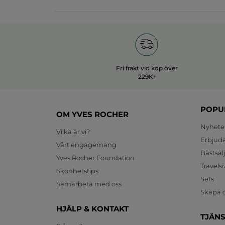
Fri frakt vid köp över
229Kr
POPU
OM YVES ROCHER
Nyhete
Vilka är vi?
Erbjud
Vårt engagemang
Bästsäl
Yves Rocher Foundation
Travelsi
Skönhetstips
Sets
Samarbeta med oss
Skapa d
HJÄLP & KONTAKT
TJÄN