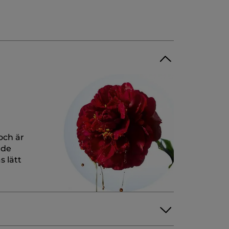
och är
nde
 lätt