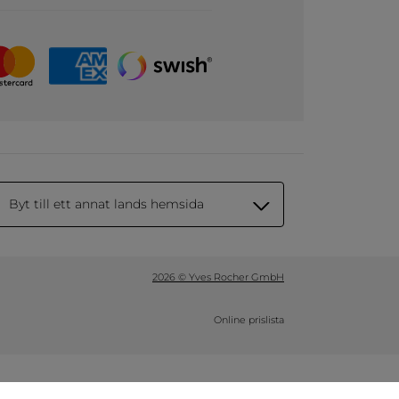
Byt till ett annat lands hemsida
2026 © Yves Rocher GmbH
Online prislista