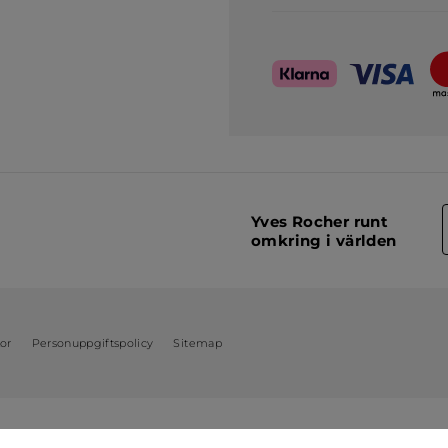
Yves Rocher runt
omkring i världen
kor
Personuppgiftspolicy
Sitemap