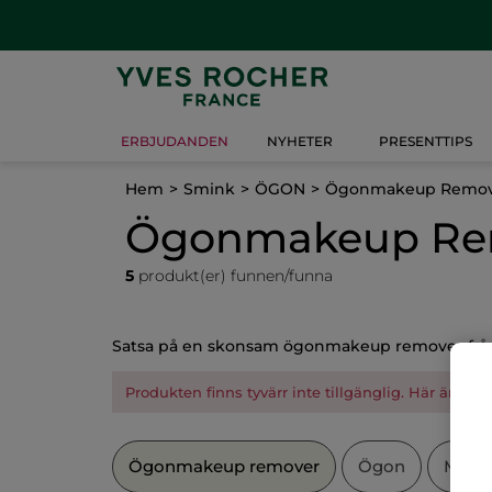
ERBJUDANDEN
NYHETER
PRESENTTIPS
Hem
Smink
ÖGON
Ögonmakeup Remov
Ögonmakeup Re
5
produkt(er) funnen/funna
Satsa på en skonsam ögonmakeup remover från Yv
Produkten finns tyvärr inte tillgänglig. Här är ett 
Ögonmakeup remover
Ögon
Masc