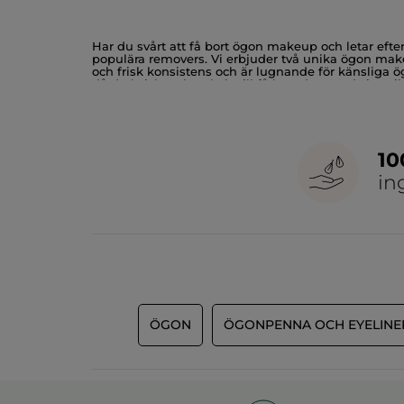
Har du svårt att få bort ögon makeup och letar eft
populära removers. Vi erbjuder två unika ögon m
och frisk konsistens och är lugnande för känsliga
då du kvickt och enkelt vill få bort den. Med sin m
Båda removers är testade under kontroll av ögonläka
gärna med en utav våra produktseriers ögonkrämer, f
ansiktsrengöring som renar på djupet. Hitta en ef
1
in
ÖGON
ÖGONPENNA OCH EYELINE