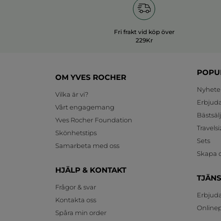
Fri frakt vid köp över
229Kr
POPU
OM YVES ROCHER
Nyhete
Vilka är vi?
Erbjud
Vårt engagemang
Bästsäl
Yves Rocher Foundation
Travelsi
Skönhetstips
Sets
Samarbeta med oss
Skapa d
HJÄLP & KONTAKT
TJÄN
Frågor & svar
Erbjud
Kontakta oss
Onlinepr
Spåra min order