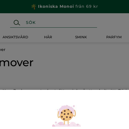
Ikoniska Monoi
från 69 kr
ANSIKTSVÅRD
HÅR
SMINK
PARFYM
er
mover
es Rocher, som tar bort ditt smink på ett enkelt sätt. Börj
förslag på ett liknande urval.
ara
Ögonpenna och Eyeliner
Ögonskugga
Smin