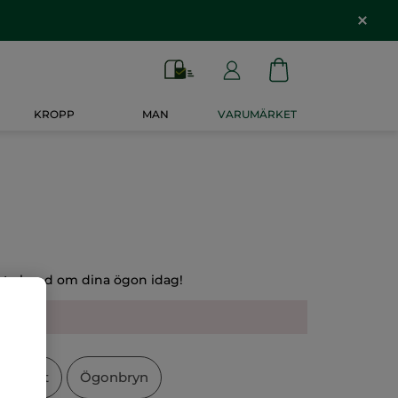
KROPP
MAN
VARUMÄRKET
a ta hand om dina ögon idag!
kpalett
Ögonbryn