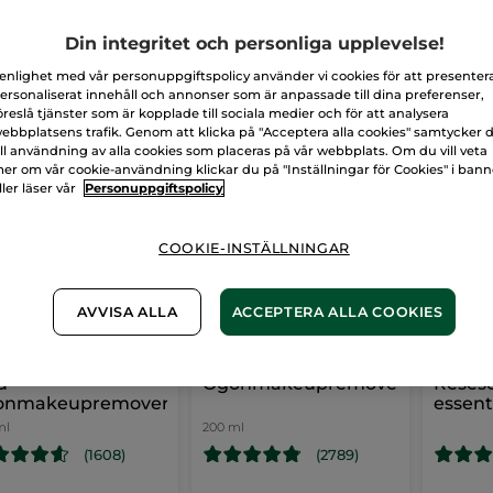
Din integritet och personliga upplevelse!
 enlighet med vår personuppgiftspolicy använder vi cookies för att presenter
ersonaliserat innehåll och annonser som är anpassade till dina preferenser,
öreslå tjänster som är kopplade till sociala medier och för att analysera
ebbplatsens trafik. Genom att klicka på "Acceptera alla cookies" samtycker 
ill användning av alla cookies som placeras på vår webbplats. Om du vill veta
er om vår cookie-användning klickar du på "Inställningar för Cookies" i ban
ller läser vår
Personuppgiftspolicy
COOKIE-INSTÄLLNINGAR
AVVISA ALLA
ACCEPTERA ALLA COOKIES
d
Ögonmakeupremover
Reses
onmakeupremover
essent
ml
200 ml
(1608)
(2789)