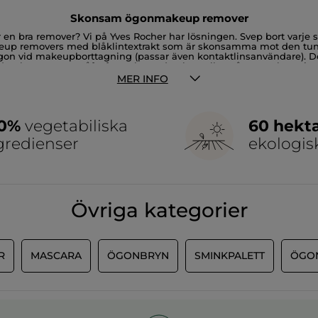
Skonsam ögonmakeup remover
er en bra remover? Vi på Yves Rocher har lösningen. Svep bort varj
akeup removers med blåklintextrakt som är skonsamma mot den tu
 ögon vid makeupborttagning (passar även kontaktlinsanvändare). D
ilda, skonsamma tvåfasformula tar den bort alla spår av makeup i e
re. Enklast är att ta lite vätska på en bomullspad och stryka lätt 
MER INFO
ör bästa effekt och resultat. Vill du även ta bort resterande smink
fektiv ögonmakeup remover idag!
00%
vegetabiliska
60 hekt
gredienser
ekologis
Övriga kategorier
R
MASCARA
ÖGONBRYN
SMINKPALETT
ÖGO