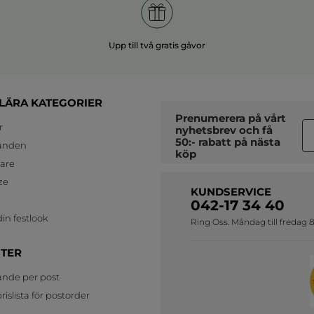
Upp till två gratis gåvor
LÄRA KATEGORIER
Prenumerera på vårt
r
nyhetsbrev
och få
50:- rabatt på nästa
anden
köp
jare
ze
KUNDSERVICE
042-17 34 40
in festlook
Ring Oss. Måndag till fredag 8
STER
ande per post
islista för postorder