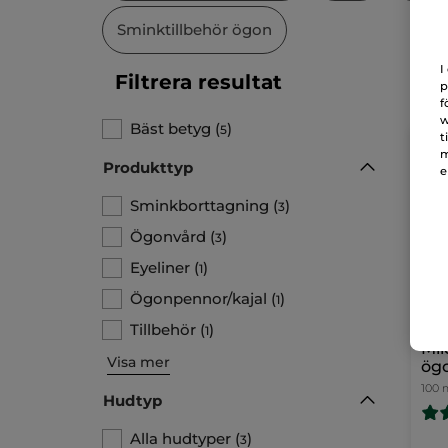
Sminktillbehör ögon
I
Filtrera resultat
p
f
w
Bäst betyg
(
)
5
t
m
Produkttyp
e
Sminkborttagning
(
)
3
Ögonvård
(
)
3
Eyeliner
(
)
1
Ögonpennor/kajal
(
)
1
Tillbehör
(
)
1
Mil
Visa mer
ög
100 
Hudtyp
Alla hudtyper
(
)
3