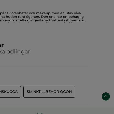
e spår av orenheter och makeup med en utav våra
nna huden runt ögonen. Den ena har en behaglig
en andra är effektiv gentemot vattenfast mascara
n enda rörelse och utan att lämna en fet hinna.
ovanpå ögonen för att bli av med sminket. Avsluta
 i ansiktet så rekommenderar vi i en ordentlig
ar
ka odlingar
NSKUGGA
SMINKTILLBEHÖR ÖGON