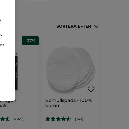
a
SORTERA EFTER
du
-27%
nern
et ögon
Bomullspads - 100%
ials
bomull
(645)
(241)