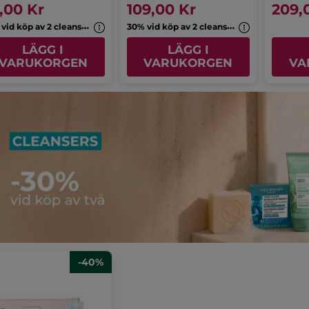
,00 Kr
109,00 Kr
209,
3
0% vid köp av 2 cleansers
3
0% vid köp av 2 cleansers
LÄGG I
LÄGG I
VARUKORGEN
VARUKORGEN
VA
-40%