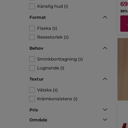
69
Känslig hud
(
)
1
Format
Flaska
(
)
3
Resestorlek
(
)
2
Behov
Sminkborttagning
(
)
3
Lugnande
(
)
1
Textur
Vätska
(
)
3
Krämkonsistens
(
)
1
Pris
Område