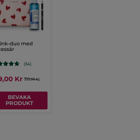
ink-duo med
cessär
(34)
9,00 Kr
333,00 Kr
BEVAKA
PRODUKT