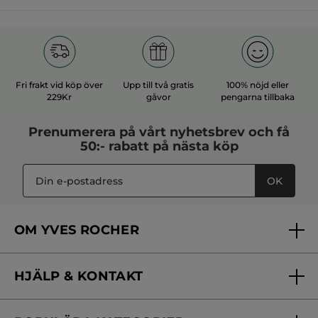
Fri frakt vid köp över
Upp till två gratis
100% nöjd eller
229Kr
gåvor
pengarna tillbaka
Prenumerera på vårt
nyhetsbrev
och få
50:- rabatt på nästa köp
OK
OM YVES ROCHER
Vilka är vi?
HJÄLP & KONTAKT
Vårt engagemang
Frågor & svar
Yves Rocher Foundation