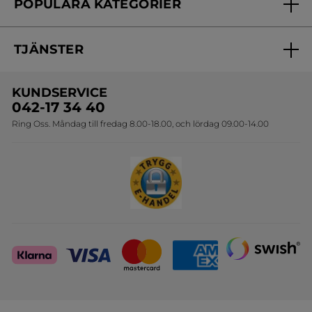
POPULÄRA KATEGORIER
Kontakta oss
Skönhetstips
Nyheter
Spåra min order
Samarbeta med oss
TJÄNSTER
Erbjudanden
Online prislista
Erbjudande per post
Bästsäljare
KUNDSERVICE
Onlineprislista för postorder
Travelsize
042-17 34 40
Ring Oss. Måndag till fredag 8.00-18.00, och lördag 09.00-14.00
Sets
Skapa din festlook