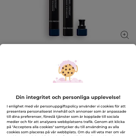
Ögonskugga - vattenfast, 05. Nattblå
Intensiv färg som håller i 14 timmar
1.4 g
★★★★★
★★★★★
4.6
(24)
LÄGG TILL RECENSION
Din integritet och personliga upplevelse!
4.6
av
I enlighet med vår personuppgiftspolicy använder vi cookies för att
329,00 Kr
5
presentera personaliserat innehåll och annonser som är anpassade
stjärnor.
till dina preferenser, föreslå tjänster som är kopplade till sociala
Läs
medier och för att analysera webbplatsens trafik. Genom att klicka
recensioner
+10
för
på "Acceptera alla cookies" samtycker du till användning av alla
Ögonskugga
cookies som placeras på vår webbplats. Om du vill veta mer om vår
Medium Solkysst
-