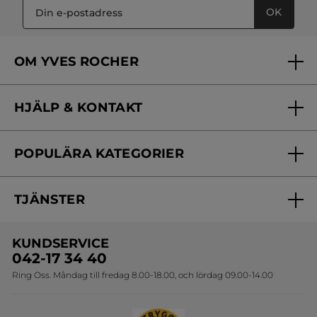
OK
OM YVES ROCHER
Vilka är vi?
HJÄLP & KONTAKT
Vårt engagemang
Frågor & svar
Yves Rocher Foundation
POPULÄRA KATEGORIER
Kontakta oss
Skönhetstips
Nyheter
Spåra min order
Samarbeta med oss
TJÄNSTER
Erbjudanden
Online prislista
Erbjudande per post
Bästsäljare
KUNDSERVICE
Onlineprislista för postorder
Travelsize
042-17 34 40
Ring Oss. Måndag till fredag 8.00-18.00, och lördag 09.00-14.00
Sets
Skapa din festlook