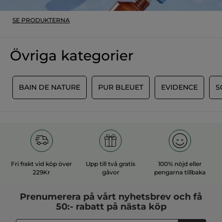
SE PRODUKTERNA
Övriga kategorier
E
BAIN DE NATURE
PUR BLEUET
EVIDENCE
S
Fri frakt vid köp över
Upp till två gratis
100% nöjd eller
229Kr
gåvor
pengarna tillbaka
Prenumerera på vårt
nyhetsbrev
och få
50:- rabatt på nästa köp