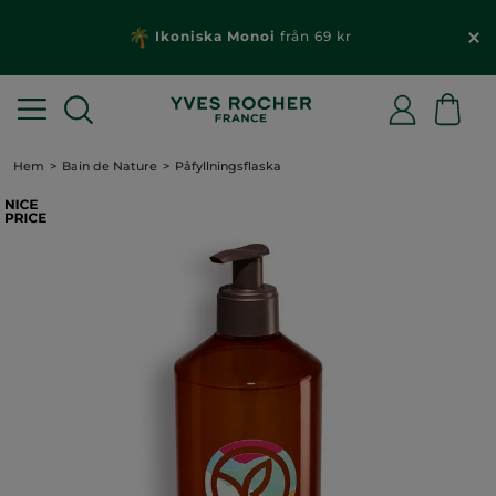
Ikoniska Monoi
från 69 kr
Hem
Bain de Nature
Påfyllningsflaska