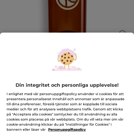
Påfyllningsflaska
Praktisk och miljövänlig
Din integritet och personliga upplevelse!
600 ml
★★★★★
★★★★★
4.2
I enlighet med vår personuppgiftspolicy använder vi cookies för att
(88)
LÄGG TILL RECENSION
presentera personaliserat innehåll och annonser som är anpassade
4.2
till dina preferenser, föreslå tjänster som är kopplade till sociala
av
59,00 Kr
5
medier och för att analysera webbplatsens trafik. Genom att klicka
stjärnor.
på "Acceptera alla cookies" samtycker du till användning av alla
Läs
Antal
cookies som placeras på vår webbplats. Om du vill veta mer om vår
recensioner
för
cookie-användning klickar du på "Inställningar för Cookies" i
Påfyllningsflaska
bannern eller läser vår
Personuppgiftspolicy