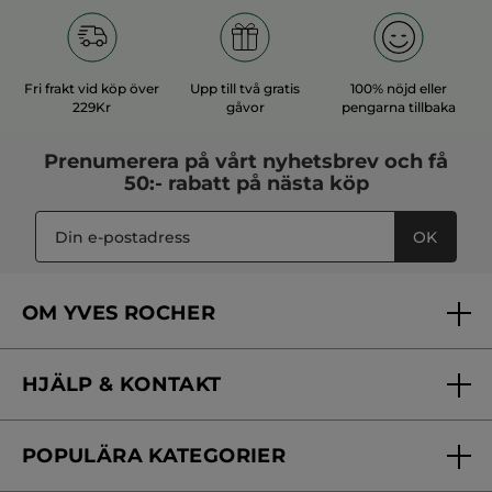
Fri frakt vid köp över
Upp till två gratis
100% nöjd eller
229Kr
gåvor
pengarna tillbaka
Prenumerera på vårt
nyhetsbrev
och få
50:- rabatt på nästa köp
OK
OM YVES ROCHER
Vilka är vi?
HJÄLP & KONTAKT
Vårt engagemang
Frågor & svar
Yves Rocher Foundation
POPULÄRA KATEGORIER
Kontakta oss
Skönhetstips