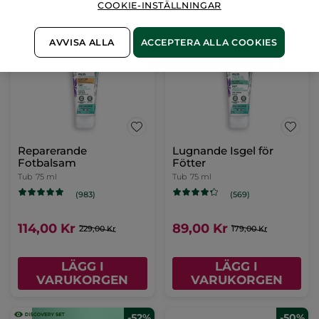
COOKIE-INSTÄLLNINGAR
VARUKORGEN
VARUKORGEN
AVVISA ALLA
ACCEPTERA ALLA COOKIES
-50%
-50%
Reparerande
Lugnande Isgel för
Fotbalsam
Fötter
Tub
75 ml
Tub
75 ml
(983)
(569)
114,00 Kr
89,00 Kr
229,00 Kr
179,00 Kr
LÄGG I
LÄGG I
VARUKORGEN
VARUKORGEN
-52%
-50%