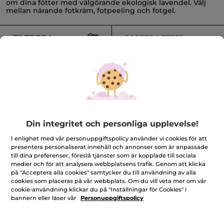
om dina fötter med välgörande ekologisk lavendel. Välj
mellan närande fotkräm, fotpeeling och fotgel.
FILTRERA
SORTERA EFTER
-50%
-50%
Din integritet och personliga upplevelse!
I enlighet med vår personuppgiftspolicy använder vi cookies för att
Snabbabsorberande
Exfolierande Fotgel
presentera personaliserat innehåll och annonser som är anpassade
Fotkräm
till dina preferenser, föreslå tjänster som är kopplade till sociala
Tub
75 ml
Tub
75 ml
medier och för att analysera webbplatsens trafik. Genom att klicka
(790)
(421)
på "Acceptera alla cookies" samtycker du till användning av alla
cookies som placeras på vår webbplats. Om du vill veta mer om vår
cookie-användning klickar du på "Inställningar för Cookies" i
79,00 Kr
89,00 Kr
159,00 Kr
179,00 Kr
bannern eller läser vår
Personuppgiftspolicy
LÄGG I
LÄGG I