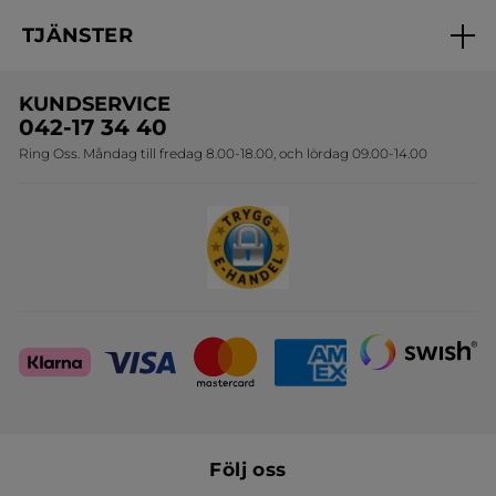
Nyheter
Spåra min order
Samarbeta med oss
TJÄNSTER
Erbjudanden
Online prislista
Erbjudande per post
Bästsäljare
KUNDSERVICE
Onlineprislista för postorder
Travelsize
042-17 34 40
Ring Oss. Måndag till fredag 8.00-18.00, och lördag 09.00-14.00
Sets
Skapa din festlook
Följ oss