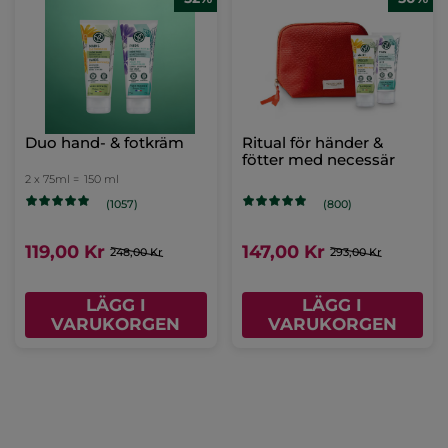
Duo hand- & fotkräm
Ritual för händer &
fötter med necessär
2 x 75ml =
150 ml
(1057)
(800)
119,00 Kr
147,00 Kr
248,00 Kr
293,00 Kr
LÄGG I
LÄGG I
VARUKORGEN
VARUKORGEN