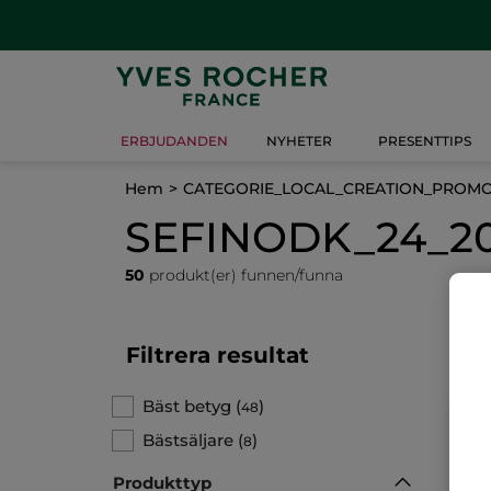
ERBJUDANDEN
NYHETER
PRESENTTIPS
Hem
CATEGORIE_LOCAL_CREATION_PROM
SEFINODK_24_20p
50
produkt(er) funnen/funna
Filtrera resultat
Bäst betyg
(
)
48
Bästsäljare
(
)
8
Produkttyp