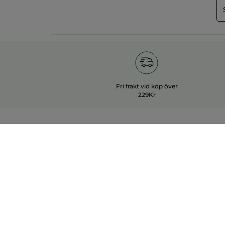
Fri frakt vid köp över
229Kr
POPU
OM YVES ROCHER
Nyhete
Vilka är vi?
Erbjud
Vårt engagemang
Bästsäl
Yves Rocher Foundation
Travelsi
Skönhetstips
Sets
Samarbeta med oss
Skapa d