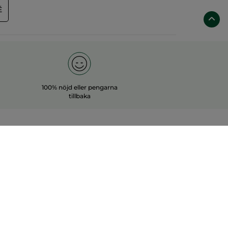
É
100% nöjd eller pengarna
tillbaka
OK
.00-18.00, och lördag 09.00-14.00