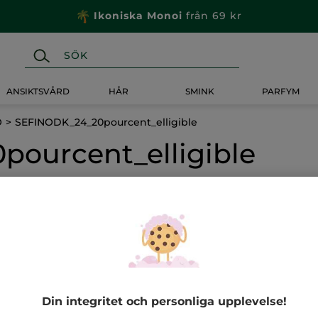
Ikoniska Monoi
från 69 kr
ANSIKTSVÅRD
HÅR
SMINK
PARFYM
O
SEFINODK_24_20pourcent_elligible
ourcent_elligible
-60%
Din integritet och personliga upplevelse!