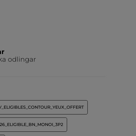
ar
ka odlingar
V_ELIGIBLES_CONTOUR_YEUX_OFFERT
26_ELIGIBLE_BN_MONOI_3P2