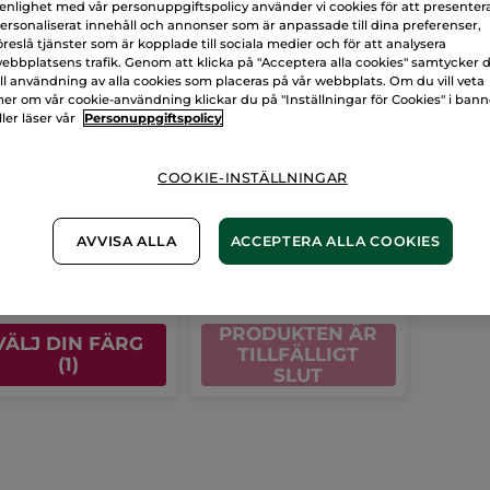
 enlighet med vår personuppgiftspolicy använder vi cookies för att presenter
ersonaliserat innehåll och annonser som är anpassade till dina preferenser,
öreslå tjänster som är kopplade till sociala medier och för att analysera
ebbplatsens trafik. Genom att klicka på "Acceptera alla cookies" samtycker 
ill användning av alla cookies som placeras på vår webbplats. Om du vill veta
er om vår cookie-användning klickar du på "Inställningar för Cookies" i ban
ller läser vår
Personuppgiftspolicy
puder - Light Tan
Vårdande
kroppspeeling,
COOKIE-INSTÄLLNINGAR
aprikos
10 g
- 1 nyans
Tub
150 ml
(2)
(6)
AVVISA ALLA
ACCEPTERA ALLA COOKIES
6,00 Kr
199,00 Kr
439,00 Kr
PRODUKTEN ÄR
VÄLJ DIN FÄRG
TILLFÄLLIGT
(1)
SLUT