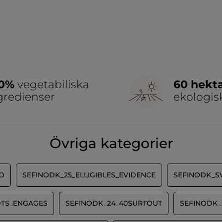
00%
vegetabiliska
60 hekt
gredienser
ekologis
Övriga kategorier
O
SEFINODK_25_ELLIGIBLES_EVIDENCE
SEFINODK_S
DTS_ENGAGES
SEFINODK_24_40SURTOUT
SEFINODK_