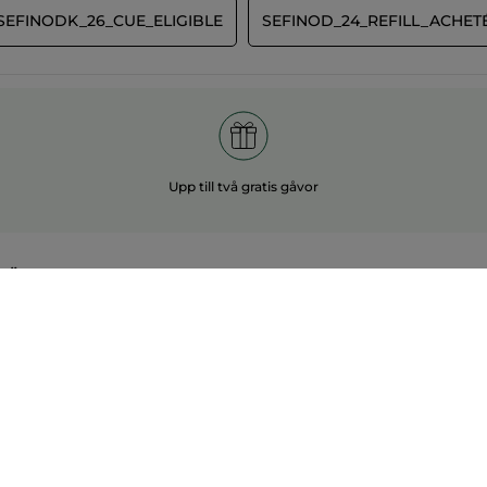
SEFINODK_26_CUE_ELIGIBLE
SEFINOD_24_REFILL_ACHET
Upp till två gratis gåvor
LÄRA KATEGORIER
Prenumerera på vårt
r
nyhetsbrev
och få
50:- rabatt på nästa
anden
köp
jare
ze
KUNDSERVICE
042-17 34 40
in festlook
Ring Oss. Måndag till fredag 8