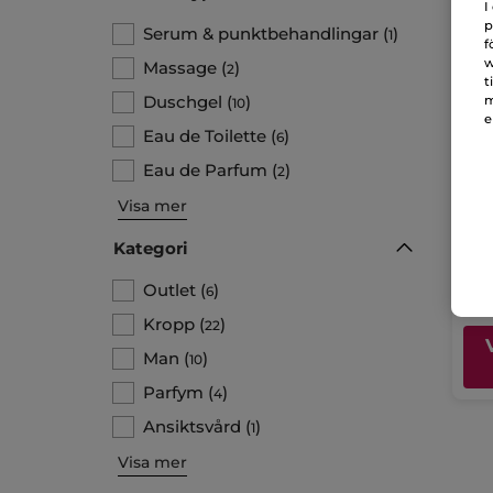
I
p
Serum & punktbehandlingar
(
)
1
f
w
Massage
(
)
2
t
Duschgel
(
)
m
10
e
Eau de Toilette
(
)
6
Sol
Eau de Parfum
(
)
2
Etui
Visa mer
Kategori
17
Outlet
(
)
6
Kropp
(
)
22
Man
(
)
10
Parfym
(
)
4
Ansiktsvård
(
)
1
Visa mer