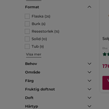
Format
Flaska
(
)
26
Burk
(
)
6
Resestorlek
(
)
15
Sol
Solid
(
)
10
Tub
(
)
9
Etui
Visa mer
Behov
17
Område
Färg
Fruktig doftnot
Doft
Hårtyp