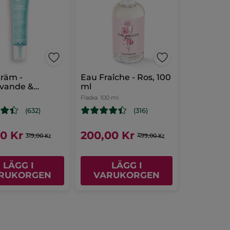
räm -
Eau Fraîche - Ros, 100
ivande &
ml
iskande
Flaska
100 ml
(632)
(316)
00 Kr
200,00 Kr
319,00 Kr
499,00 Kr
LÄGG I
LÄGG I
RUKORGEN
VARUKORGEN