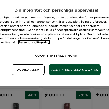
Din integritet och personliga upplevelse!
 enlighet med vår personuppgiftspolicy använder vi cookies för att presenter
ersonaliserat innehåll och annonser som är anpassade till dina preferenser,
öreslå tjänster som är kopplade till sociala medier och för att analysera
ebbplatsens trafik. Genom att klicka på "Acceptera alla cookies" samtycker 
ill användning av alla cookies som placeras på vår webbplats. Om du vill veta
Cream - 6 effekter
Ögonvård mot rynkor
Neroli
er om vår cookie-användning klickar du på "Inställningar för Cookies" i ban
 kräm, Mörk
& ögonpåsar
Massa
ller läser vår
Personuppgiftspolicy
50 ml
- 2 nyanser
Tub
14 ml
Flaska
10
(37)
(709)
COOKIE-INSTÄLLNINGAR
0,00 Kr
489,00 Kr
120,
299,00 Kr
AVVISA ALLA
ACCEPTERA ALLA COOKIES
PRODUKTEN ÄR
VÄLJ DIN FÄRG
TILLFÄLLIGT
(2)
VA
SLUT
-60%
-30%