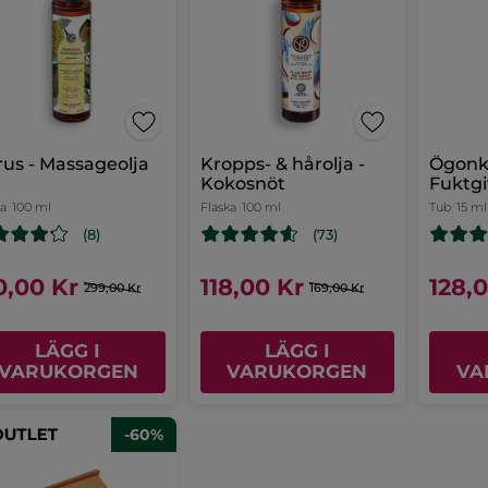
rus - Massageolja
Kropps- & hårolja -
Ögonk
Kokosnöt
Fuktg
Uppfr
ka
100 ml
Flaska
100 ml
Tub
15 ml
(8)
(73)
0,00 Kr
118,00 Kr
128,
299,00 Kr
169,00 Kr
LÄGG I
LÄGG I
VARUKORGEN
VARUKORGEN
VA
-60%