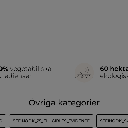
00%
vegetabiliska
60 hekt
gredienser
ekologis
Övriga kategorier
O
SEFINODK_25_ELLIGIBLES_EVIDENCE
SEFINODK_S