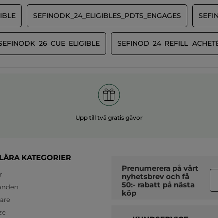
IBLE
SEFINODK_24_ELIGIBLES_PDTS_ENGAGES
SEFI
SEFINODK_26_CUE_ELIGIBLE
SEFINOD_24_REFILL_ACHET
Upp till två gratis gåvor
LÄRA KATEGORIER
Prenumerera på vårt
r
nyhetsbrev
och få
50:- rabatt på nästa
anden
köp
jare
ze