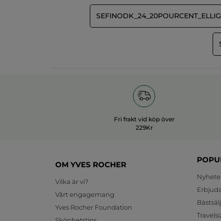
SEFINODK_24_20POURCENT_ELLIG
Fri frakt vid köp över
229Kr
POPU
OM YVES ROCHER
Nyhete
Vilka är vi?
Erbjud
Vårt engagemang
Bästsäl
Yves Rocher Foundation
Travelsi
Skönhetstips