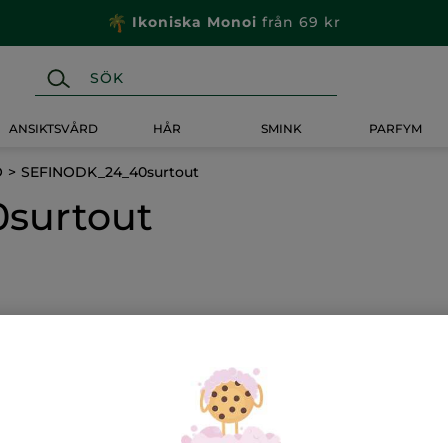
Ikoniska Monoi
från 69 kr
ANSIKTSVÅRD
HÅR
SMINK
PARFYM
O
SEFINODK_24_40surtout
surtout
-60%