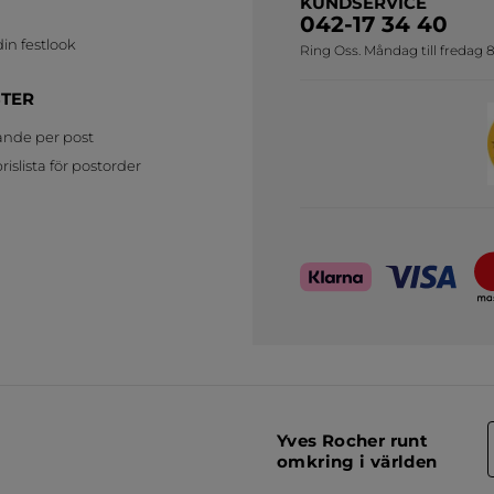
KUNDSERVICE
042-17 34 40
in festlook
Ring Oss. Måndag till fredag 8
STER
ande per post
islista för postorder
Yves Rocher runt
omkring i världen