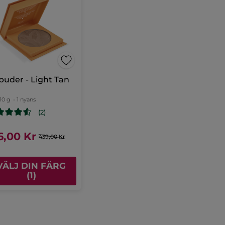
puder - Light Tan
10 g
- 1 nyans
(2)
6,00 Kr
439,00 Kr
VÄLJ DIN FÄRG
(1)