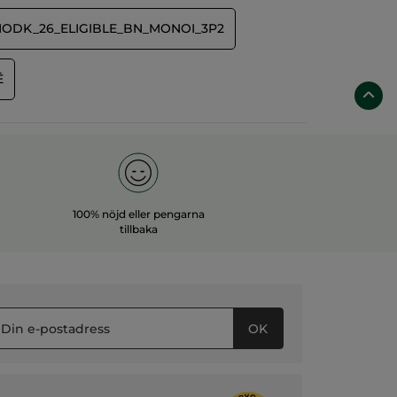
NODK_26_ELIGIBLE_BN_MONOI_3P2
É
100% nöjd eller pengarna
tillbaka
OK