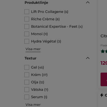
Produktlinje
Lift Pro Collagene
(
)
6
Riche Crème
(
)
8
Botanical Expertise - Feet
(
)
4
Monoï
(
)
11
Cit
Hydra Végétal
(
)
3
Flas
Visa mer
Textur
12
Gel
(
)
45
Kräm
(
)
37
Olja
(
)
12
Vätska
(
)
7
Serum
(
)
1
Visa mer