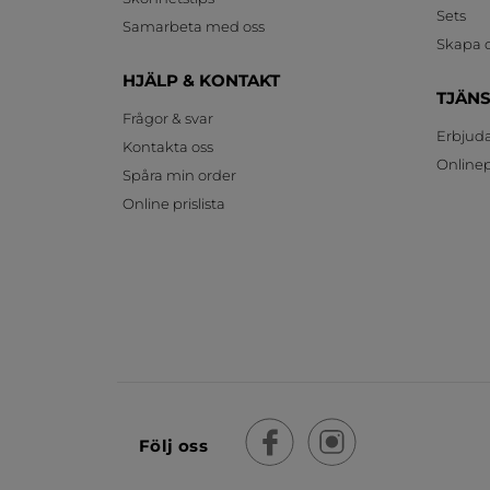
Sets
Samarbeta med oss
Skapa d
HJÄLP & KONTAKT
TJÄN
Frågor & svar
Erbjud
Kontakta oss
Onlinepr
Spåra min order
Online prislista
Följ oss