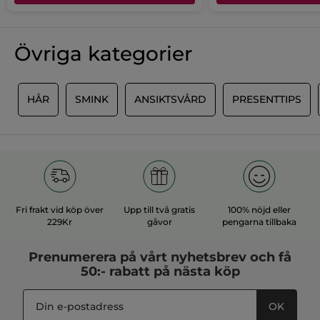
för
Nicky
·
för 16 dagar sen
att
Format :
Sprayflaska
uppdatera
★★★★★
★★★★★
innehållet
Artikelnummer: 62984
5
nedan
Efficace
Övriga kategorier
av
C'est le second flacon que j'achète, ce
5
produit est appréciable, je l'aime
stjärnor.
beaucoup.
D
HÅR
SMINK
ANSIKTSVÅRD
PRESENTTIPS
ÖVERSÄTT MED GOOGLE
Rekommenderar den här produkten
Ja
Publicerat av yves-rocher.fr
MER
Fri frakt vid köp över
Upp till två gratis
100% nöjd eller
229Kr
gåvor
pengarna tillbaka
Prenumerera på vårt
nyhetsbrev
och få
50:- rabatt på nästa köp
OK