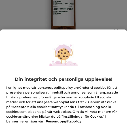
Booster för tjockare hår
Minskar håravfall, stärker hårfästet och ger ett
Din integritet och personliga upplevelse!
fylligare hår.
195 ml
I enlighet med vår personuppgiftspolicy använder vi cookies för att
presentera personaliserat innehåll och annonser som är anpassade
★★★★★
★★★★★
4.4
(69)
LÄGG TILL RECENSION
till dina preferenser, föreslå tjänster som är kopplade till sociala
4.4
medier och för att analysera webbplatsens trafik. Genom att klicka
av
349,00 Kr
på "Acceptera alla cookies" samtycker du till användning av alla
5
stjärnor.
cookies som placeras på vår webbplats. Om du vill veta mer om vår
Läs
cookie-användning klickar du på "Inställningar för Cookies" i
Antal
recensioner
bannern eller läser vår
Personuppgiftspolicy
för
Booster