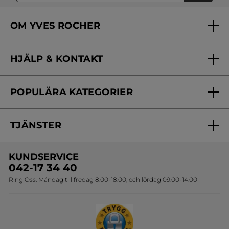
OM YVES ROCHER
Vilka är vi?
HJÄLP & KONTAKT
Vårt engagemang
Frågor & svar
Yves Rocher Foundation
POPULÄRA KATEGORIER
Kontakta oss
Skönhetstips
Nyheter
Spåra min order
Samarbeta med oss
TJÄNSTER
Erbjudanden
Online prislista
Erbjudande per post
Bästsäljare
KUNDSERVICE
Onlineprislista för postorder
Travelsize
042-17 34 40
Ring Oss. Måndag till fredag 8.00-18.00, och lördag 09.00-14.00
Sets
Skapa din festlook