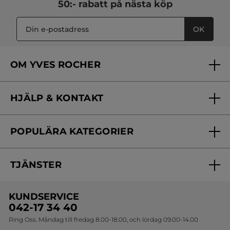
50:- rabatt på nästa köp
Publicerat av yves-rocher.fr
OK
MER
OM YVES ROCHER
Vilka är vi?
HJÄLP & KONTAKT
Vårt engagemang
Frågor & svar
Yves Rocher Foundation
POPULÄRA KATEGORIER
Kontakta oss
Skönhetstips
Nyheter
Spåra min order
Samarbeta med oss
TJÄNSTER
Erbjudanden
Online prislista
Erbjudande per post
Bästsäljare
KUNDSERVICE
Onlineprislista för postorder
Travelsize
042-17 34 40
Ring Oss. Måndag till fredag 8.00-18.00, och lördag 09.00-14.00
Sets