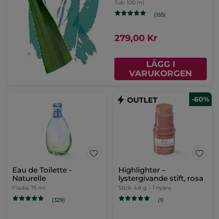
Tub
100 ml
(155)
279,00 Kr
LÄGG I
VARUKORGEN
-60%
Eau de Toilette -
Highlighter –
Naturelle
lystergivande stift, rosa
Flaska
75 ml
Stick
4.8 g
- 1 nyans
(329)
(1)