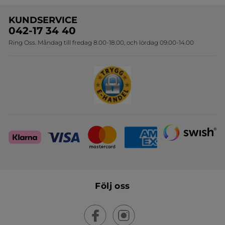
Erbjudande per post
Bästsäljare
KUNDSERVICE
Onlineprislista för postorder
Travelsize
042-17 34 40
Ring Oss. Måndag till fredag 8.00-18.00, och lördag 09.00-14.00
Sets
Skapa din festlook
Följ oss