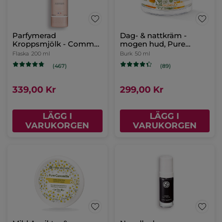
Parfymerad
Dag- & nattkräm -
Kroppsmjölk - Comme
mogen hud, Pure
une Evidence
Calendula
Flaska
200 ml
Burk
50 ml
(467)
(89)
339,00 Kr
299,00 Kr
LÄGG I
LÄGG I
VARUKORGEN
VARUKORGEN