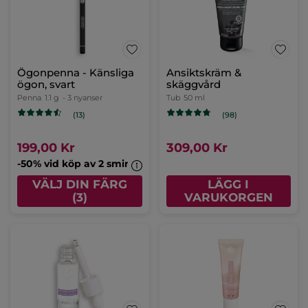
Ögonpenna - Känsliga
Ansiktskräm &
ögon, svart
skäggvård
Penna
1.1 g
- 3 nyanser
Tub
50 ml
(13)
(98)
199,00 Kr
309,00 Kr
-50% vid köp av 2 sminkprodukter
VÄLJ DIN FÄRG
LÄGG I
(3)
VARUKORGEN