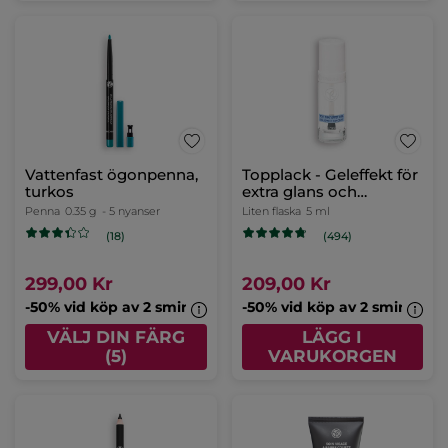
Vattenfast ögonpenna,
Topplack - Geleffekt för
turkos
extra glans och
hållbarhet
Penna
0.35 g
- 5 nyanser
Liten flaska
5 ml
(18)
(494)
299,00 Kr
209,00 Kr
-50% vid köp av 2 sminkprodukter
-50% vid köp av 2 sminkpro
VÄLJ DIN FÄRG
LÄGG I
(5)
VARUKORGEN