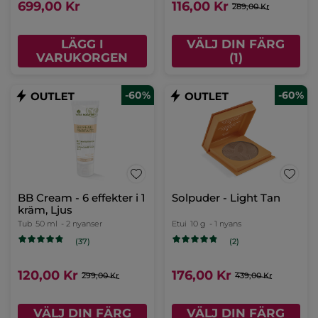
699,00 Kr
116,00 Kr
289,00 Kr
LÄGG I
VÄLJ DIN FÄRG
VARUKORGEN
(1)
-60%
-60%
BB Cream - 6 effekter i 1
Solpuder - Light Tan
kräm, Ljus
Tub
50 ml
- 2 nyanser
Etui
10 g
- 1 nyans
(37)
(2)
120,00 Kr
176,00 Kr
299,00 Kr
439,00 Kr
VÄLJ DIN FÄRG
VÄLJ DIN FÄRG