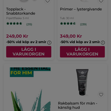
Topplack -
Primer – lystergivande
Snabbtorkande
Pipettflaska
5 ml
Tub
30 ml
(215)
(239)
249,00 Kr
349,00 Kr
-50% vid köp av 2 sminkprodukter
-50% vid köp av 2 sminkpro
LÄGG I
LÄGG I
VARUKORGEN
VARUKORGEN
Rakbalsam för män -
känslig hud