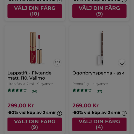
VÄLJ DIN FÄRG
VÄLJ DIN FÄRG
(10)
(9)
Läppstift - Flytande,
Ögonbrynspenna - ask
matt, 110. Vallmo
Liten flaska
7 ml
- 9 nyanser
Penna
1 g
- 4 nyanser
(14)
(17)
299,00 Kr
269,00 Kr
-50% vid köp av 2 sminkprodukter
-50% vid köp av 2 sminkpro
VÄLJ DIN FÄRG
VÄLJ DIN FÄRG
(9)
(4)