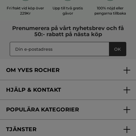
Fri frakt vid köp över
Upp till två gratis
100% nöjd eller
229Kr
gåvor
pengarna tillbaka
Prenumerera på vårt
nyhetsbrev
och få
50:- rabatt på nästa köp
OK
OM YVES ROCHER
Vilka är vi?
HJÄLP & KONTAKT
Vårt engagemang
Frågor & svar
Yves Rocher Foundation
POPULÄRA KATEGORIER
Kontakta oss
Skönhetstips
Nyheter
Spåra min order
Samarbeta med oss
TJÄNSTER
Erbjudanden
Online prislista