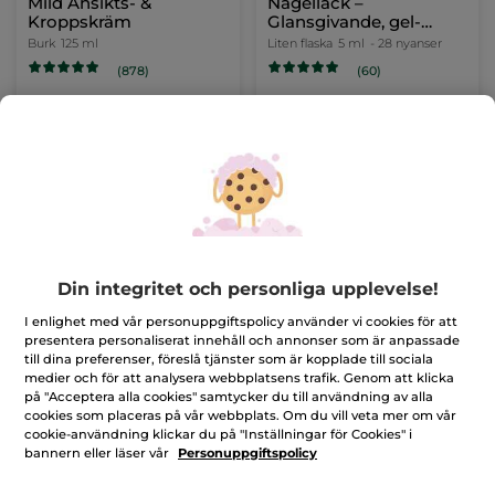
Mild Ansikts- &
Nagellack –
Kroppskräm
Glansgivande, gel-
effekt, 32. Svart
Burk
125 ml
Liten flaska
5 ml
- 28 nyanser
ebenholts
(878)
(60)
199,00 Kr
199,00 Kr
-50% vid köp av 2 sminkpro
LÄGG I
VÄLJ DIN FÄRG
VARUKORGEN
(28)
Din integritet och personliga upplevelse!
I enlighet med vår personuppgiftspolicy använder vi cookies för att
presentera personaliserat innehåll och annonser som är anpassade
till dina preferenser, föreslå tjänster som är kopplade till sociala
medier och för att analysera webbplatsens trafik. Genom att klicka
på "Acceptera alla cookies" samtycker du till användning av alla
cookies som placeras på vår webbplats. Om du vill veta mer om vår
Concealer, gyllene 200
Nagelolja - Vårdande
cookie-användning klickar du på "Inställningar för Cookies" i
bannern eller läser vår
Personuppgiftspolicy
Liten flaska
7 ml
- 10 nyanser
Liten flaska
5 ml
(11)
(220)