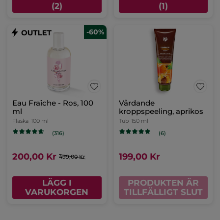
(2)
(1)
-60%
Eau Fraîche - Ros, 100
Vårdande
ml
kroppspeeling, aprikos
Flaska
100 ml
Tub
150 ml
(316)
(6)
200,00 Kr
199,00 Kr
499,00 Kr
LÄGG I
PRODUKTEN ÄR
VARUKORGEN
TILLFÄLLIGT SLUT