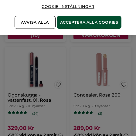
COOKIE-INSTÄLLNINGAR
299,00 Kr
249,00 Kr
-50% vid köp av 2 sminkprodukter
-50% vid köp av 2 sminkpro
AVVISA ALLA
ACCEPTERA ALLA COOKIES
VÄLJ DIN FÄRG
LÄGG I
(10)
VARUKORGEN
Ögonskugga -
Concealer, Rosa 200
vattenfast, 01. Rosa
Stick
1.4 g
- 10 nyanser
Stick
1.4 g
- 9 nyanser
(24)
(2)
329,00 Kr
289,00 Kr
-50% vid köp av 2 sminkprodukter
-50% vid köp av 2 sminkpro