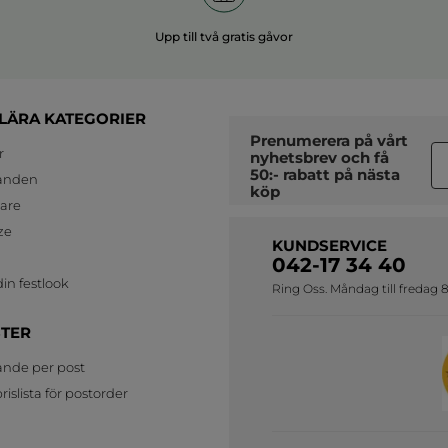
Upp till två gratis gåvor
LÄRA KATEGORIER
Prenumerera på vårt
r
nyhetsbrev
och få
50:- rabatt på nästa
anden
köp
jare
ze
KUNDSERVICE
042-17 34 40
in festlook
Ring Oss. Måndag till fredag 8
STER
ande per post
islista för postorder