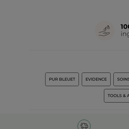
1
in
PUR BLEUET
EVIDENCE
SOIN
TOOLS & 