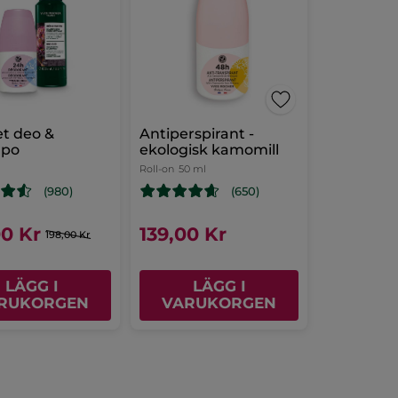
t deo &
Antiperspirant -
mpo
ekologisk kamomill
Roll-on
50 ml
(980)
(650)
00 Kr
139,00 Kr
198,00 Kr
LÄGG I
LÄGG I
RUKORGEN
VARUKORGEN