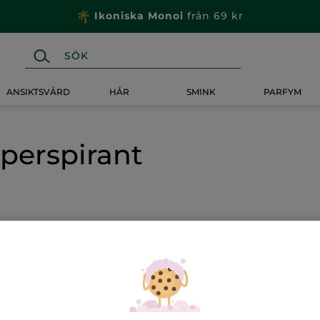
Ikoniska Monoi
från 69 kr
ANSIKTSVÅRD
HÅR
SMINK
PARFYM
perspirant