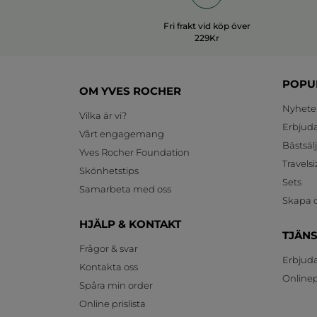
Fri frakt vid köp över
229Kr
POPU
OM YVES ROCHER
Nyhete
Vilka är vi?
Erbjud
Vårt engagemang
Bästsäl
Yves Rocher Foundation
Travelsi
Skönhetstips
Sets
Samarbeta med oss
Skapa d
HJÄLP & KONTAKT
TJÄN
Frågor & svar
Erbjud
Kontakta oss
Onlinepr
Spåra min order
Online prislista