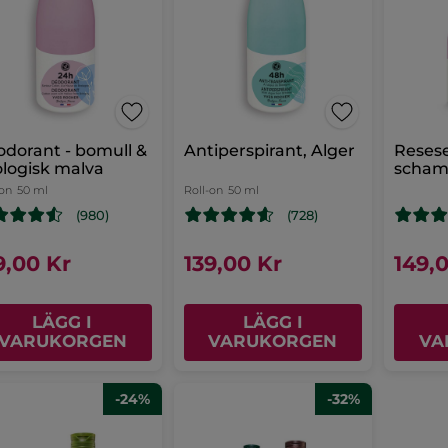
dorant - bomull &
Antiperspirant, Alger
Resese
logisk malva
scha
-on
50 ml
Roll-on
50 ml
(980)
(728)
9,00 Kr
139,00 Kr
149,
LÄGG I
LÄGG I
VARUKORGEN
VARUKORGEN
VA
-24%
-32%