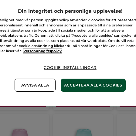
Din integritet och personliga upplevelse!
 enlighet med vår personuppgiftspolicy använder vi cookies för att presenter
ersonaliserat innehåll och annonser som är anpassade till dina preferenser,
öreslå tjänster som är kopplade till sociala medier och för att analysera
ebbplatsens trafik. Genom att klicka på "Acceptera alla cookies" samtycker 
ill användning av alla cookies som placeras på vår webbplats. Om du vill veta
Deal deodorant -
DuoDeal deodorant -
Duo an
er om vår cookie-användning klickar du på "Inställningar för Cookies" i ban
ull & ekologisk
Citrus & mynta
48h
ller läser vår
Personuppgiftspolicy
lva
50ml =
100 ml
2 x 50ml =
100 ml
(6)
(7)
COOKIE-INSTÄLLNINGAR
9,00 Kr
139,00 Kr
139,
278,00 Kr
278,00 Kr
AVVISA ALLA
ACCEPTERA ALLA COOKIES
LÄGG I
LÄGG I
VARUKORGEN
VARUKORGEN
VA