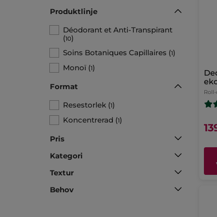
Produktlinje
Déodorant et Anti-Transpirant
(
)
10
Soins Botaniques Capillaires
(
)
1
Monoï
(
)
1
Deo
eko
Format
Roll
Resestorlek
(
)
1
Koncentrerad
(
)
1
13
Pris
Kategori
Textur
Behov