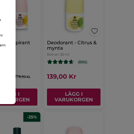
a
du
tiperspirant
Deodorant - Citrus &
nern
mynta
Roll-on
50 ml
(896)
00 Kr
139,00 Kr
278,00 Kr
LÄGG I
LÄGG I
RUKORGEN
VARUKORGEN
-25%