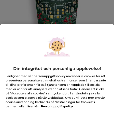
Kroppspeeling Vinterbär
Exfolierar och förfinar försiktigt hudens struktur,
Din integritet och personliga upplevelse!
samtidigt som den avger en subtil väldoft
I enlighet med vår personuppgiftspolicy använder vi cookies för att
150 ml
presentera personaliserat innehåll och annonser som är anpassade
★★★★★
★★★★★
4.8
(23)
LÄGG TILL RECENSION
till dina preferenser, föreslå tjänster som är kopplade till sociala
medier och för att analysera webbplatsens trafik. Genom att klicka
4.8
av
på "Acceptera alla cookies" samtycker du till användning av alla
97,00 Kr
139,00 Kr
-30%
5
cookies som placeras på vår webbplats. Om du vill veta mer om vår
stjärnor.
cookie-användning klickar du på "Inställningar för Cookies" i
Läs
Antal
bannern eller läser vår
Personuppgiftspolicy
recensioner
för
Kroppspeeling