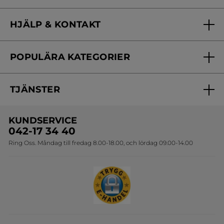
Vilka är vi?
HJÄLP & KONTAKT
Vårt engagemang
Frågor & svar
Yves Rocher Foundation
POPULÄRA KATEGORIER
Kontakta oss
Skönhetstips
Nyheter
Spåra min order
Samarbeta med oss
TJÄNSTER
Erbjudanden
Online prislista
Erbjudande per post
Bästsäljare
KUNDSERVICE
Onlineprislista för postorder
Travelsize
042-17 34 40
Ring Oss. Måndag till fredag 8.00-18.00, och lördag 09.00-14.00
Sets
Skapa din festlook