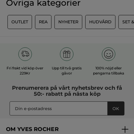
fait partie d'un coffret
Övriga kategorier
stjärnor.
ÖVERSÄTT MED GOOGLE
Rekommenderar den här produkten
Ja
E
OUTLET
REA
NYHETER
HUDVÅRD
SET 
Publicerat av yves-rocher.fr
MER
Fri frakt vid köp över
Upp till två gratis
100% nöjd eller
229Kr
gåvor
pengarna tillbaka
Prenumerera på vårt
nyhetsbrev
och få
50:- rabatt på nästa köp
OK
OM YVES ROCHER