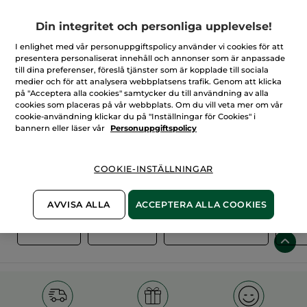
Din integritet och personliga upplevelse!
I enlighet med vår personuppgiftspolicy använder vi cookies för att
presentera personaliserat innehåll och annonser som är anpassade
till dina preferenser, föreslå tjänster som är kopplade till sociala
medier och för att analysera webbplatsens trafik. Genom att klicka
på "Acceptera alla cookies" samtycker du till användning av alla
cookies som placeras på vår webbplats. Om du vill veta mer om vår
cookie-användning klickar du på "Inställningar för Cookies" i
100%
vegetabiliska
60 hektar
bannern eller läser vår
Personuppgiftspolicy
ingredienser
ekologiska odlingar
COOKIE-INSTÄLLNINGAR
Övriga kategorier
AVVISA ALLA
ACCEPTERA ALLA COOKIES
T
NYHETER
HUDVÅRD
SET & DUODEALS
BEA