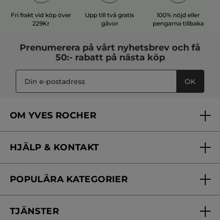
Fri frakt vid köp över
Upp till två gratis
100% nöjd eller
229Kr
gåvor
pengarna tillbaka
Prenumerera på vårt
nyhetsbrev
och få
50:- rabatt på nästa köp
OK
OM YVES ROCHER
Vilka är vi?
HJÄLP & KONTAKT
Vårt engagemang
Frågor & svar
Yves Rocher Foundation
POPULÄRA KATEGORIER
Kontakta oss
Skönhetstips
Nyheter
Spåra min order
Samarbeta med oss
TJÄNSTER
Erbjudanden
Online prislista