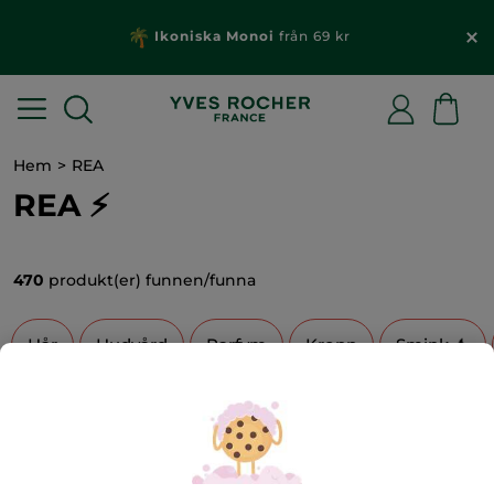
Ikoniska Monoi
från 69 kr
Hem
REA
REA ⚡
470
produkt(er) funnen/funna
Hår
Hudvård
Parfym
Kropp
Smink 💄
FILTRERA
SORTERA EFTER