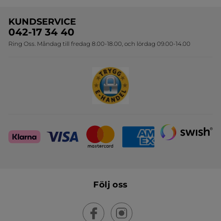
Erbjudande per post
Bästsäljare
KUNDSERVICE
Onlineprislista för postorder
Travelsize
042-17 34 40
Ring Oss. Måndag till fredag 8.00-18.00, och lördag 09.00-14.00
Sets
Skapa din festlook
Följ oss