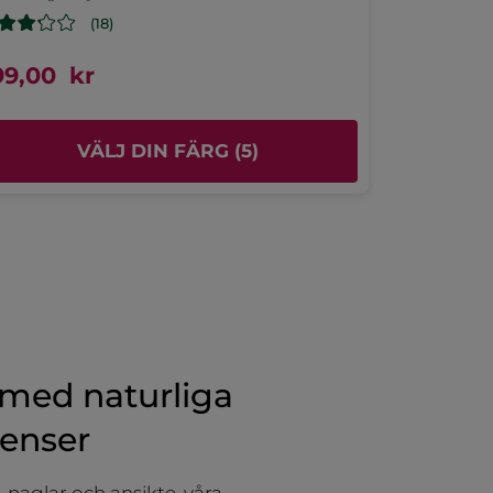
(18)
99,00 kr
599,00 
VÄLJ DIN FÄRG (5)
L
med naturliga
ienser