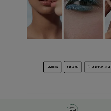
SMINK
ÖGON
ÖGONSKUG