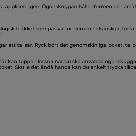
ta appliceringen. Ögonskuggan håller formen och är lätt 
gisk blåklint som passar för dem med känsliga, torra 
.
går att ta isär. Ryck bort det genomskinliga locket, ta l
sär kan toppen lossna när du ska använda ögonskuggan. 
ket. Skulle det ändå hända kan du enkelt trycka tillb