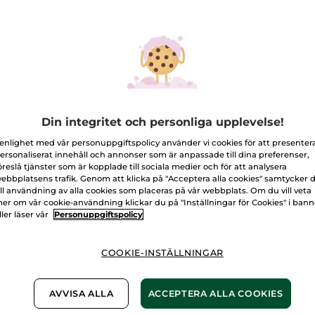
recensioner
för
Ögonskugga,
03.
12. Harmonisk rosa
Kavat
Kamel
Antal
L
Din integritet och personliga upplevelse!
 enlighet med vår personuppgiftspolicy använder vi cookies för att presenter
Fri frakt vid k
ersonaliserat innehåll och annonser som är anpassade till dina preferenser,
Levereras från 
öreslå tjänster som är kopplade till sociala medier och för att analysera
ebbplatsens trafik. Genom att klicka på "Acceptera alla cookies" samtycker 
Säker betalni
ill användning av alla cookies som placeras på vår webbplats. Om du vill veta
100% nöjd elle
er om vår cookie-användning klickar du på "Inställningar för Cookies" i ban
ller läser vår
Personuppgiftspolicy
Frakt- och exped
LÄS MER I VÅRA
COOKIE-INSTÄLLNINGAR
-50% vid köp av 
AVVISA ALLA
ACCEPTERA ALLA COOKIES