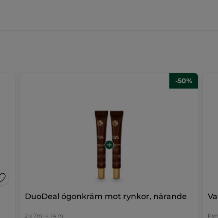
TIC FLUORPHLOGOPITE
ISONONYL ISONONANOATE
YLDODECANOL
TOCOPHEROL
HELIANTHUS ANNUUS 
CITRIC ACID
TIN OXIDE
[+/-
CI 16035 (RED 40 LAKE)
Doina
·
för 3 år sen
OXIDES)
CI 77510 (FERRIC AMMONIUM FERROCYANIDE
★★★★★
★★★★★
5
PROPYL PALMITATE
BUTYROSPERMUM PARKII (SHEA)
Love it!
-50%
av
ID
MACADAMIA INTEGRIFOLIA SEED OIL
CALCIUM SO
Very nice, I receive many
5
compliments on my makeup !
ON OXIDES)
CI 77492 (IRON OXIDES)
CI 77510 (FERRIC
stjärnor.
ÖVERSÄTT MED GOOGLE
recension med 5 stjärnor.
ltrera recensioner med 5 stjärnor.
1 år eller längre
Tid som ägare
 recensioner med 4 stjärnor.
iltrera recensioner med 4 stjärnor.
#ViBerättar
Rekommenderar den här produkten
Ja
 recensioner med 3 stjärnor.
iltrera recensioner med 3 stjärnor.
Publicerat av Yves Rocher Canada
 recensioner med 2 stjärnor.
iltrera recensioner med 2 stjärnor.
 recensioner med 1 stjärna.
iltrera recensioner med 1 stjärna.
DuoDeal ögonkräm mot rynkor, närande
Va
2 x 7ml =
14 ml
Pen