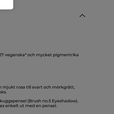
u 27 veganska* och mycket pigmentrika
mjukt rosa till svart och mörkgrått,
oks.
skuggspensel (Brush no.5 Eyeshadow).
nas enkelt ut med en pensel.