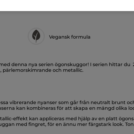
Vegansk formula
 med denna nya serien ögonskuggor! I serien hittar d
, pärlemorskimrande och metallic.
sa vibrerande nyanser som går från neutralt brunt och 
yanserna kan kombineras för att skapa en mängd olika lo
ic-effekt kan appliceras med hjälp av en platt ögon
kuggan med fingret, för en ännu mer färgstark look. To