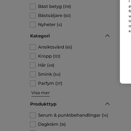
I
Bäst betyg
(
)
p
319
f
Bästsäljare
(
)
60
w
t
Nyheter
(
)
4
m
e
Kategori
Ansiktsvård
(
)
65
Kropp
(
)
121
Hår
(
)
49
Smink
(
)
54
Parfym
(
)
37
Visa mer
Produkttyp
Serum & punktbehandlingar
(
)
14
Dagkräm
(
)
16