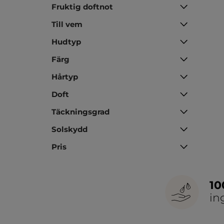
Fruktig doftnot
Till vem
Hudtyp
Färg
Hårtyp
Doft
Täckningsgrad
Solskydd
Pris
1
in