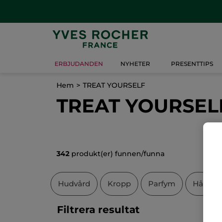
ERBJUDANDEN
NYHETER
PRESENTTIPS
Hem
TREAT YOURSELF
TREAT YOURSEL
342
produkt(er) funnen/funna
Hudvård
Kropp
Parfym
Hår
Filtrera resultat