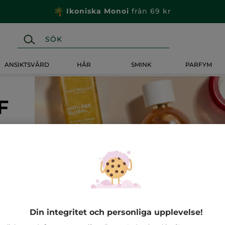
Ikoniska Monoi
från 69 kr
ANSIKTSVÅRD
HÅR
SMINK
PARFYM
F
Monoi 🌴
Smink 💄
Din integritet och personliga upplevelse!