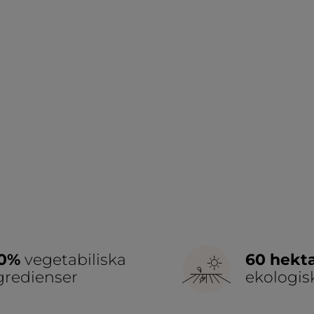
00%
vegetabiliska
60 hekt
gredienser
ekologis