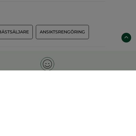
BÄSTSÄLJARE
ANSIKTSRENGÖRING
100% nöjd eller pengarna
tillbaka
OK