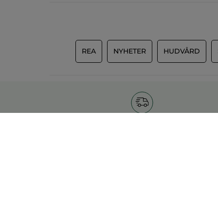
REA
NYHETER
HUDVÅRD
Fri frakt vid köp över
229Kr
POPU
OM YVES ROCHER
Nyhete
Vilka är vi?
Erbjud
Vårt engagemang
Bästsäl
Yves Rocher Foundation