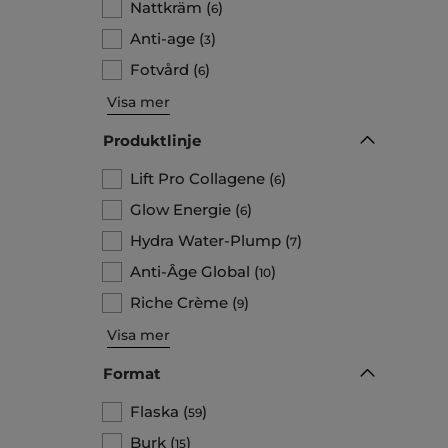
Nattkräm
(
)
6
Anti-age
(
)
3
Fotvård
(
)
6
Visa mer
Produktlinje
Lift Pro Collagene
(
)
6
Glow Energie
(
)
6
Hydra Water-Plump
(
)
7
Anti-Âge Global
(
)
10
Riche Crème
(
)
9
Visa mer
Format
Flaska
(
)
59
Burk
(
)
15