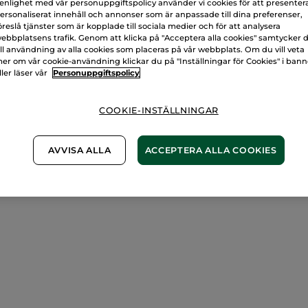
 enlighet med vår personuppgiftspolicy använder vi cookies för att presenter
ersonaliserat innehåll och annonser som är anpassade till dina preferenser,
öreslå tjänster som är kopplade till sociala medier och för att analysera
ebbplatsens trafik. Genom att klicka på "Acceptera alla cookies" samtycker 
ill användning av alla cookies som placeras på vår webbplats. Om du vill veta
er om vår cookie-användning klickar du på "Inställningar för Cookies" i ban
ller läser vår
Personuppgiftspolicy
COOKIE-INSTÄLLNINGAR
AVVISA ALLA
ACCEPTERA ALLA COOKIES