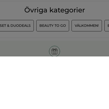
Övriga kategorier
SET & DUODEALS
BEAUTY TO GO
VÄLKOMMEN!
Upp till två gratis gåvor
LÄRA KATEGORIER
Prenumerera på vårt
r
nyhetsbrev
och få
50:- rabatt på nästa
anden
köp
jare