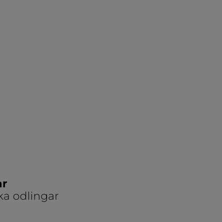
ar
ka odlingar