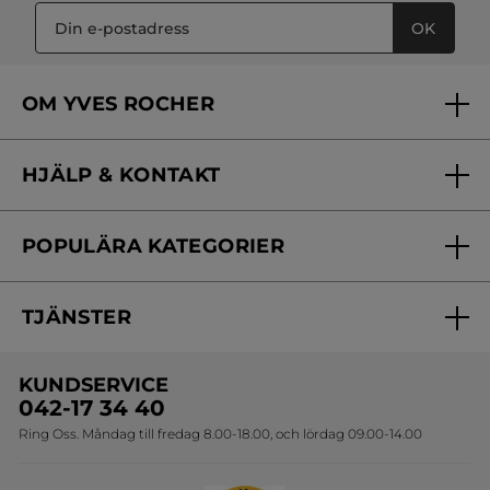
OK
OM YVES ROCHER
Vilka är vi?
HJÄLP & KONTAKT
Vårt engagemang
Frågor & svar
Yves Rocher Foundation
POPULÄRA KATEGORIER
Kontakta oss
Skönhetstips
Nyheter
Spåra min order
Samarbeta med oss
TJÄNSTER
Erbjudanden
Online prislista
Erbjudande per post
Bästsäljare
KUNDSERVICE
Onlineprislista för postorder
Travelsize
042-17 34 40
Ring Oss. Måndag till fredag 8.00-18.00, och lördag 09.00-14.00
Sets
Skapa din festlook