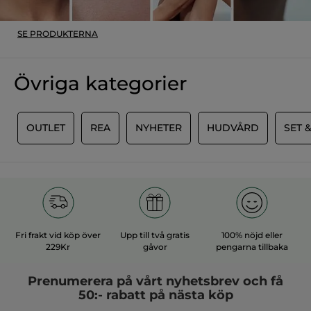
Rekommenderar den här produkten
Ja
Publicerat av Yves Rocher Canada
SE PRODUKTERNA
MER
Övriga kategorier
E
OUTLET
REA
NYHETER
HUDVÅRD
SET 
Fri frakt vid köp över
Upp till två gratis
100% nöjd eller
229Kr
gåvor
pengarna tillbaka
Prenumerera på vårt
nyhetsbrev
och få
50:- rabatt på nästa köp