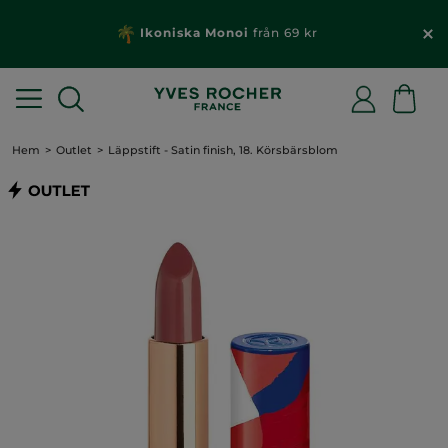
Ikoniska Monoi
från 69 kr
Hem
Outlet
Läppstift - Satin finish, 18. Körsbärsblom