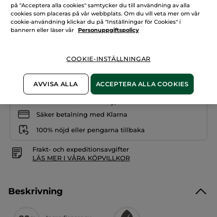
Läppstift
på "Acceptera alla cookies" samtycker du till användning av alla
-
18. Körsbärsblom
Satin
cookies som placeras på vår webbplats. Om du vill veta mer om vår
finish,15.
cookie-användning klickar du på "Inställningar för Cookies" i
Granatäpple
Antal
bannern eller läser vår
Personuppgiftspolicy
COOKIE-INSTÄLLNINGAR
LÄGG I VARUKORGEN
AVVISA ALLA
ACCEPTERA ALLA COOKIES
Fri frakt vid köp över 229 kr
Levereras från La Gacilly, Frankrike
Säker betalning med Klarna
100% nöjd eller pengarna tillbaka
Frakt- och expeditionsavgifter
LÄS MER I VÅRA KÖPVILLKOR
Beskrivning