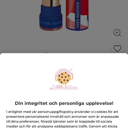
Läppstift - Satin finish, 18.
Körsbärsblom
Maximal färg som håller länge
3.7 g
★★★★★
★★★★★
4.1
(13)
LÄGG TILL RECENSION
4.1
Din integritet och personliga upplevelse!
av
136,00 Kr
339,00 Kr
-60%
5
I enlighet med vår personuppgiftspolicy använder vi cookies för att
stjärnor.
presentera personaliserat innehåll och annonser som är anpassade
Läs
recensioner
till dina preferenser, föreslå tjänster som är kopplade till sociala
+20
för
medier och för att analysera webbplatsens trafik. Genom att klicka