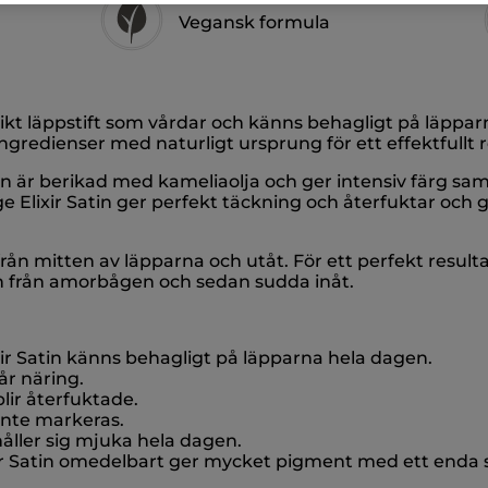
Vegansk formula
ikt läppstift som vårdar och känns behagligt på läpparn
redienser med naturligt ursprung för ett effektfullt r
an är berikad med kameliaolja och ger intensiv färg s
 Elixir Satin ger perfekt täckning och återfuktar och 
från mitten av läpparna och utåt. För ett perfekt resul
en från amorbågen och sedan sudda inåt.
ir Satin känns behagligt på läpparna hela dagen.
år näring.
lir återfuktade.
 inte markeras.
åller sig mjuka hela dagen.
xir Satin omedelbart ger mycket pigment med ett enda 