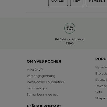
OUTLET
REA
NYHETER
Fri frakt vid köp över
229Kr
POPU
OM YVES ROCHER
Nyhete
Vilka är vi?
Erbjud
Vårt engagemang
Bästsäl
Yves Rocher Foundation
Travelsi
Skönhetstips
Sets
Samarbeta med oss
Skapa d
HJÄLP & KONTAKT