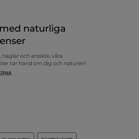
ÖVERSÄTT MED GOOGLE
6 månader
Tid som ägare
Rekommenderar den här produkten
Ja
med naturliga
Publicerat av Yves Rocher Canada
ienser
 naglar och ansikte, våra
er tar hand om dig och naturen!
ERNA