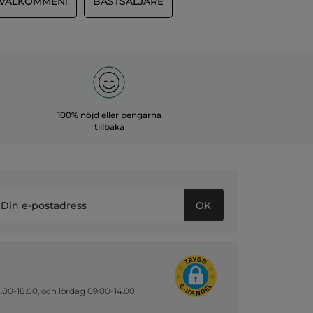
VÄLKOMMEN!
BÄSTSÄLJARE
100% nöjd eller pengarna
tillbaka
OK
.00-18.00, och lördag 09.00-14.00