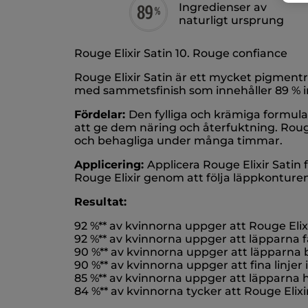
Ingredienser av
naturligt ursprung
Rouge Elixir Satin 10. Rouge confiance
Rouge Elixir Satin är ett mycket pigmentr
med sammetsfinish som innehåller 89 % ing
Fördelar:
Den fylliga och krämiga formul
att ge dem näring och återfuktning. Rouge
och behagliga under många timmar.
Applicering:
Applicera Rouge Elixir Satin 
Rouge Elixir genom att följa läppkontur
Resultat:
92 %** av kvinnorna uppger att Rouge Elix
92 %** av kvinnorna uppger att läpparna f
90 %** av kvinnorna uppger att läpparna b
90 %** av kvinnorna uppger att fina linjer
85 %** av kvinnorna uppger att läpparna h
84 %** av kvinnorna tycker att Rouge Eli