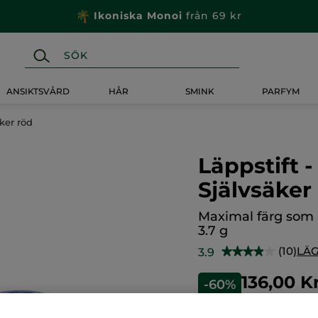
Ikoniska Monoi
från 69 kr
ANSIKTSVÅRD
HÅR
SMINK
PARFYM
äker röd
Läppstift - 
Självsäker
Maximal färg som 
3.7 g
(10)
LÄG
3.9
★★★★★
★★★★★
3.9
av
136,00 K
-60%
5
stjärnor.
Läs
recensioner