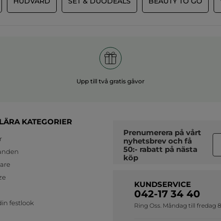
HUDVÅRD
SET & DUODEALS
BEAUTY TO GO
kontakta vår kundtjänst för att
returnera din produkt. Önskar dig en
trevlig dag!
MER
Upp till två gratis gåvor
LÄRA KATEGORIER
Prenumerera på vårt
r
nyhetsbrev
och få
50:- rabatt på nästa
anden
köp
jare
ze
KUNDSERVICE
042-17 34 40
in festlook
Ring Oss. Måndag till fredag 8