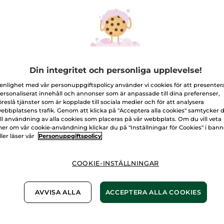
för
Läppstift
-
Satin
10. Självsäker röd
finish,15.
Granatäpple
Antal
L
Din integritet och personliga upplevelse!
 enlighet med vår personuppgiftspolicy använder vi cookies för att presenter
ersonaliserat innehåll och annonser som är anpassade till dina preferenser,
Fri frakt vid k
öreslå tjänster som är kopplade till sociala medier och för att analysera
Levereras från 
ebbplatsens trafik. Genom att klicka på "Acceptera alla cookies" samtycker 
ill användning av alla cookies som placeras på vår webbplats. Om du vill veta
Säker betalni
er om vår cookie-användning klickar du på "Inställningar för Cookies" i ban
ller läser vår
Personuppgiftspolicy
100% nöjd elle
Frakt- och exped
COOKIE-INSTÄLLNINGAR
LÄS MER I VÅRA
AVVISA ALLA
ACCEPTERA ALLA COOKIES