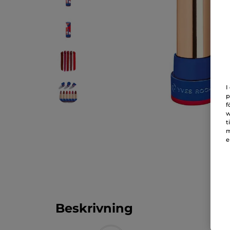
I
p
f
w
t
m
e
Beskrivning