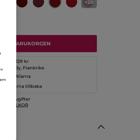
+20
ÄGG I VARUKORGEN
a
öp över 229 kr
La Gacilly, Frankrike
du
ng med Klarna
nern
r pengarna tillbaka
itionsavgifter
 KÖPVILLKOR