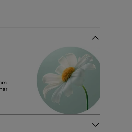
som
 har