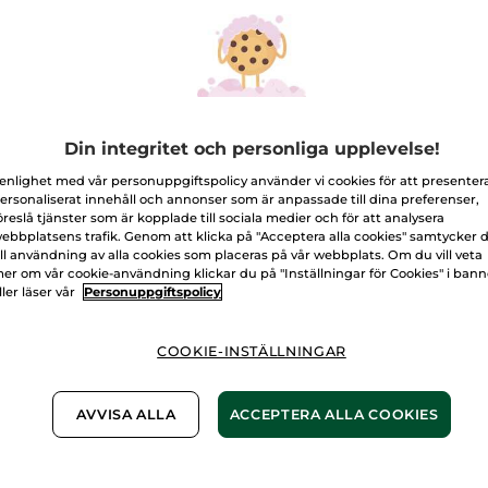
för
Lystergivande
foundation
Medium
-
lätt
täckning
Antal
04.Beige
L
Din integritet och personliga upplevelse!
 enlighet med vår personuppgiftspolicy använder vi cookies för att presenter
ersonaliserat innehåll och annonser som är anpassade till dina preferenser,
Fri frakt över 
öreslå tjänster som är kopplade till sociala medier och för att analysera
Levereras från 
ebbplatsens trafik. Genom att klicka på "Acceptera alla cookies" samtycker 
ill användning av alla cookies som placeras på vår webbplats. Om du vill veta
Säker betalni
er om vår cookie-användning klickar du på "Inställningar för Cookies" i ban
100% nöjd elle
ller läser vår
Personuppgiftspolicy
Frakt- och exped
COOKIE-INSTÄLLNINGAR
LÄS MER I VÅRA
AVVISA ALLA
ACCEPTERA ALLA COOKIES
-50% vid köp av 