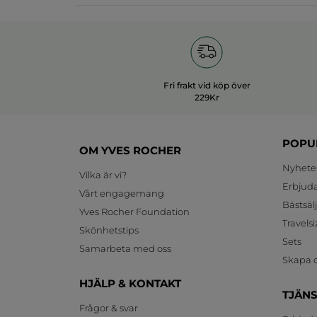
Fri frakt vid köp över
229Kr
POPU
OM YVES ROCHER
Nyhete
Vilka är vi?
Erbjud
Vårt engagemang
Bästsäl
Yves Rocher Foundation
Travelsi
Skönhetstips
Sets
Samarbeta med oss
Skapa d
HJÄLP & KONTAKT
TJÄN
Frågor & svar