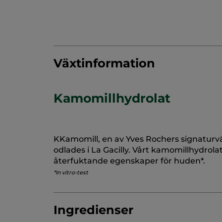
Växtinformation
Kamomillhydrolat
KKamomill, en av Yves Rochers signaturvä
odlades i La Gacilly. Vårt kamomillhydrol
återfuktande egenskaper för huden*.
*In vitro-test
Ingredienser