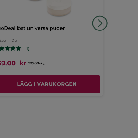
oDeal löst universalpuder
Highlighter
8.5g =
10 g
Etui
6 g
- 1 nyan
(1)
59,00 kr
369,00 
718,00 kr
LÄGG I VARUKORGEN