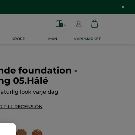
KROPP
MAN
VARUMÄRKET
nde foundation -
ing 05.Hâlé
aturlig look varje dag
G TILL RECENSION