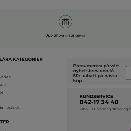
Upp till två gratis gåvor
LÄRA KATEGORIER
Prenumerera på vårt
r
nyhetsbrev
och få
50:- rabatt på nästa
anden
köp
jare
ze
KUNDSERVICE
042-17 34 40
in festlook
Ring Oss. Måndag till fredag 8
STER