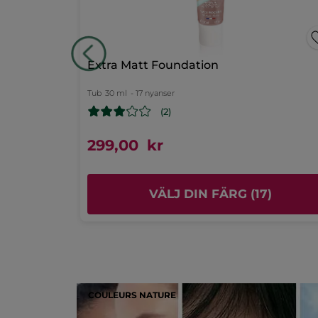
stjärnor
2
★
0
F
0
stjärnor
1
★
0
F
0
Aktuellt
nde duo
Extra Matt Foundation
Kvalitet/Pris
Tub
30 ml
- 17 nyanser
5.0
(2)
Användbarhet
5.0
299,00 kr
Smink resultat
5.0
)
VÄLJ DIN FÄRG (17)
COULEURS NATURE