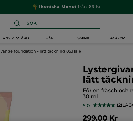
Ikoniska Monoi
från 69 kr
ANSIKTSVÅRD
HÅR
SMINK
PARFYM
ivande foundation - lätt täckning 05.Hâlé
Lystergiva
lätt täckn
För en fräsch och n
30 ml
(2)
LÄG
5.0
★★★★★
★★★★★
5
av
299,00 Kr
5
stjärnor.
Läs
recensioner