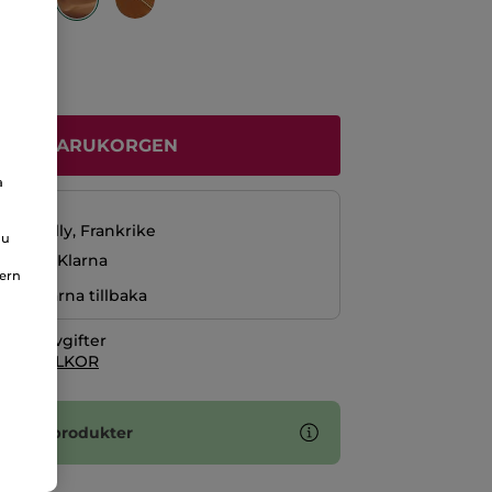
ÄGG I VARUKORGEN
a
229 kr
La Gacilly, Frankrike
du
ng med Klarna
nern
r pengarna tillbaka
itionsavgifter
 KÖPVILLKOR
2 sminkprodukter