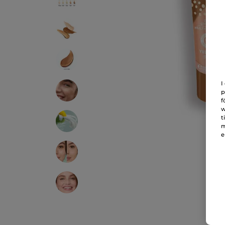
I
p
f
w
t
m
e