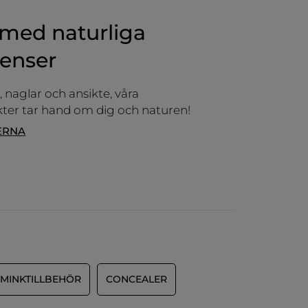
med naturliga
ienser
 naglar och ansikte, våra
er tar hand om dig och naturen!
ERNA
SMINKTILLBEHÖR
CONCEALER